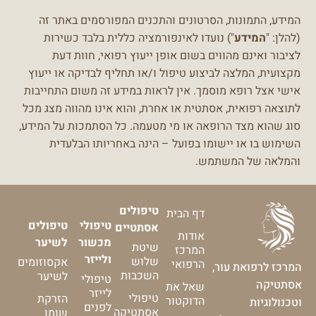
המידע, התמונות, הסרטונים והתכנים המפורסמים באתר זה
(להלן: "
המידע
") נועדו לאינפורמציה כללית בלבד כשירות
לציבור ואינם מהווים בשום אופן ייעוץ רפואי, חוות דעת
מקצועית, המלצה לביצוע טיפול ו/או תחליף לבדיקה או ייעוץ
אישי אצל רופא מוסמך.
אין לראות במידע זה משום התחייבות
לתוצאה רפואית, אסתטית או אחרת, והוא אינו מהווה מצג מכל
סוג שהוא מצד הרופאה או מי מטעמה.
כל הסתמכות על המידע,
השימוש בו או יישומו בפועל – הינה באחריותו הבלעדית
והמלאה של המשתמש.
טיפולים
דף הבית
טיפולי
טיפולים
אסתטיים
אודות
מכשור
לשיער
שיטת
המרכז
ולייזר
שלוש
אקסוזומים
הרפואי
המרכז לרפואת עור,
השכבות
לשיער
טיפולי
אסתטיקה
שאל את
לייזר
טיפולי
הזרקת
הדוקטור
וטכנולוגיות
לפנים
אסתטיקה
שומן