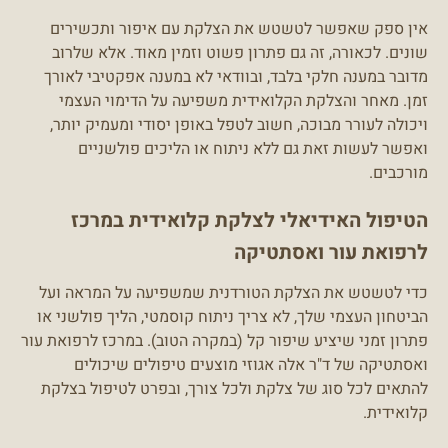
אין ספק שאפשר לטשטש את הצלקת עם איפור ותכשירים
שונים. לכאורה, זה גם פתרון פשוט וזמין מאוד. אלא שלרוב
מדובר במענה חלקי בלבד, ובוודאי לא במענה אפקטיבי לאורך
זמן. מאחר והצלקת הקלואידית משפיעה על הדימוי העצמי
ויכולה לעורר מבוכה, חשוב לטפל באופן יסודי ומעמיק יותר,
ואפשר לעשות זאת גם ללא ניתוח או הליכים פולשניים
מורכבים.
הטיפול האידיאלי לצלקת קלואידית במרכז
לרפואת עור ואסתטיקה
כדי לטשטש את הצלקת הטורדנית שמשפיעה על המראה ועל
הביטחון העצמי שלך, לא צריך ניתוח קוסמטי, הליך פולשני או
פתרון זמני שיציע שיפור קל (במקרה הטוב). במרכז לרפואת עור
ואסתטיקה של ד"ר אלה אגוזי מוצעים טיפולים שיכולים
להתאים לכל סוג של צלקת ולכל צורך, ובפרט לטיפול בצלקת
קלואידית.