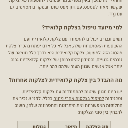
התהליך זה נמשך באין מפריע, מה שמוביל להופעתה של צלקת
שקשה מאוד לפספס, עם גוון מעט שונה ובמקרים מסוימים גם
עם גֶרֶד.
למי מיועד טיפול בצלקת קלואיד?
נשים וגברים יכולים להתמודד עם צלקת קלואידית ועם
ההשפעות האסתטיות שלה, אבל לא כל אדם יפתח בהכרח צלקת
מהסוג הזה. למעשה, צלקת קלואידית היא בדרך כלל תוצאה של
גורמים גנטיים, והסיכון להיווצרותן של צלקות קלואידיות גבוה
יותר אצל אנשים שגוון העור שלהם כהה יותר.
מה ההבדל בין צלקת קלואידית לצלקות אחרות?
יש היום מגוון שיטות להתמודדות עם צלקות קלואידיות,
וטכניקות
לטיפול בצלקות אחרי ניתוח
בכלל. לפני שנכיר את
החלופות האפשריות ואת היתרונות והחסרונות שלהן, חשוב
להבחין בין סוגי הצלקות:
סוג הצלקת
תיאור
גבולות