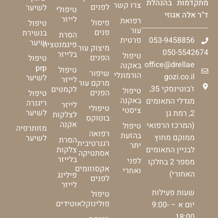
מתקדמות בהנהלת
צרו קשר
לפנים
לשיער
טיפולי
ד"ר אלה אגוזי
לייזר
רפואת
פיסול
טיפול
עור
פנים
בנשירת
הסרת
053-9458856
פרטית
שיער
פיגמנטציה
מיצוק עור
050-5542674
בלייזר
טיפול
הפנים
טיפול
office@drellae
באקנה
prp
טיפול
שיפור
הורמונלי
gozi.co.il
לשיער
לייזר
מרקם עור
ז'בוטינסקי 35,
לקמטים
טיפול
הפנים
טיפול
באקנה
מגדלי התאומים
ריגנרה
לייזר
טיפולי
ציסטי
לשיער
2, רמת גן
לצלקות
בוטוקס
אקנה
(המרכז הרפואי
טיפול
מזותרפיה
רפואה
בהזעת
ממוקם מחוץ
לשיער
הסרת
רגנרטיבית
יתר
צלקות
לבניין התאומים
אסתטיקה
בלייזר
לפני
מספר 2 בחלקו
אקסוזומים
ואחרי
האחורי)
פילינג
לפנים
לייזר
שעות פעילות
טיפול
פולינוקלאוטידים
יום א – 9:00-
18:00