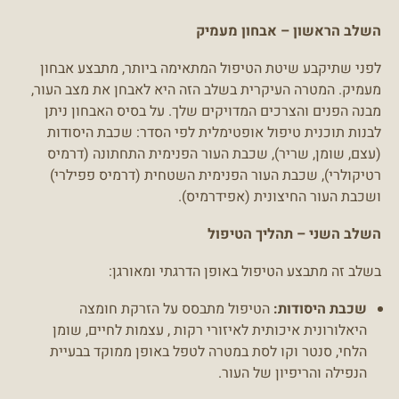
השלב הראשון – אבחון מעמיק
לפני שתיקבע שיטת הטיפול המתאימה ביותר, מתבצע אבחון
מעמיק. המטרה העיקרית בשלב הזה היא לאבחן את מצב העור,
מבנה הפנים והצרכים המדויקים שלך. על בסיס האבחון ניתן
לבנות תוכנית טיפול אופטימלית לפי הסדר: שכבת היסודות
(עצם, שומן, שריר), שכבת העור הפנימית התחתונה (דרמיס
רטיקולרי), שכבת העור הפנימית השטחית (דרמיס פפילרי)
ושכבת העור החיצונית (אפידרמיס).
השלב השני – תהליך הטיפול
בשלב זה מתבצע הטיפול באופן הדרגתי ומאורגן:
שכבת היסודות:
הטיפול מתבסס על הזרקת חומצה
היאלורונית איכותית לאיזורי רקות , עצמות לחיים, שומן
הלחי, סנטר וקו לסת במטרה לטפל באופן ממוקד בבעיית
הנפילה והריפיון של העור.