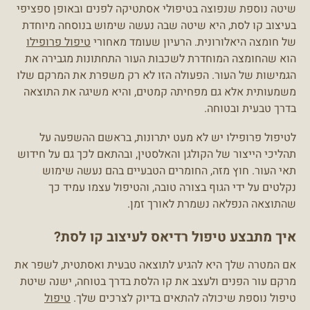
שיטה נוספת שנפוצה בטיפולי אסתטיקה לפנים ובאופן ספציפי
בעיצוב קו לסת, היא שיטה שבה נעשה שימוש בנוסחה מיוחדת
של חומצה היאלורונית. הרעיון שעומד מאחורי
טיפול פרופילו
הוא שהחומצה המוחדרת לשכבות העור התחתונות מגבירה את
הגמישות של העור. הפעולה הזו לא רק משפרת את המרקם שלו
משמעותית אלא גם מפחיתה קמטים, והיא משיגה את התוצאה
בדרך טבעית ובטוחה.
לטיפול פרופילו יש לא מעט יתרונות, בראשם ההשפעה על
תהליכי הייצור של הקולגן והאלסטין, ובהתאם לכך גם על חידוש
תאי העור. חוץ מזה, החומרים הטבעיים בהם נעשה שימוש
נקלטים על ידי הגוף בצורה טובה, והטיפול עצמו עמיד כך
שהתוצאה הנפלאה נשמרת לאורך זמן.
איך מתבצע טיפול רדיאס לעיצוב קו לסת?
אם המטרה שלך היא להגיע לתוצאה טבעית ואסתטית, לשפר את
מרקם עור הפנים ולעצב את קו הלסת בדרך בטוחה, ישנה שיטת
טיפול נוספת שיכולה להתאים בדיוק לצרכים שלך.
טיפול