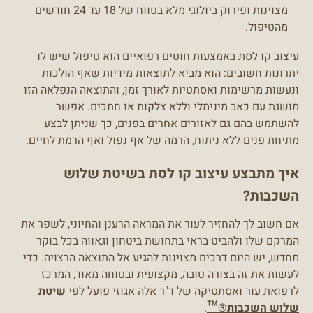
מצוינות ופירוק ביולוגי מלא בטווח של 18 עד 24 חודשים
מהטיפול.
עיצוב קו לסת באמצעות חוטים רפואיים הוא טיפול שיש לו
יתרונות חשובים: הוא מביא לתוצאות מידיות שאף הולכות
ונעשות מרשימות ואסתטיות לאורך זמן, והתוצאה הנפלאה הזו
מושגת עם כאב מינימלי וללא צלקות או חתכים. אפשר
להשתמש בהם גם לאזורים אחרים בפנים, כך שניתן לבצע
מתיחת פנים ללא ניתוח
, הרמה של אף נפול ואף הרמת לחיים.
איך מתבצע עיצוב קו לסת בשיטת שלוש
השכבות?
אם חשוב לך להחזיר לעור את המראה הרענן והחיוני, לשפר את
המרקם שלו ולהביט בראי בתחושת ביטחון וגאווה בכל בוקר
מחדש, יש היום דרכים מצוינות להגיע אל התוצאה הרצויה. כדי
לעשות את זה בצורה טובה, מקצועית ובטוחה מאוד, המרכז
לרפואת עור ואסתטיקה של ד"ר אלה אגוזי פועל לפי
שיטת
שלוש השכבות®™
.