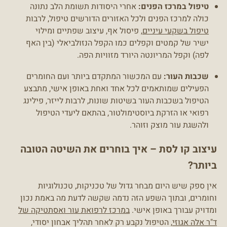
טיפול במרכז הפנים:
אחרי היסודות תשומת הלב נתונה
כולה למרכז הפנים ולכל האזורים הדורשים טיפול, לרבות
טיפול בשקעי עיניים
, פיסול אף, עיצוב שפתיים ומילוי
ישיר של קמטים וקפלים כמו הקפל הנזולביאלי (בין האף
לפה) וקפל המריונטה היורד מזוויות הפה.
שכבות העור:
עם המכשור המתקדם ביותר ועם החומרים
הפעילים שמותאמים לכל אחד ואחת באופן אישי, מתבצע
הטיפול בשכבות העור בשיטות שונות, לרבות לייזר, פילינג
רפואי או הזרקת ביוסטימולטור, בהתאם ליעדי הטיפול
ולהשגת עור מוצק וזוהר.
עיצוב קו לסת – איך בוחרים את השיטה הטובה
ביותר?
אין ספק שיש היום מבחר גדול של טכניקות, טכנולוגיות
וחומרים, ובתוך השפע הזה נדמה שקשה לדעת מה באמת נכון
ומדויק עבורך באופן אישי.
במרכז לרפואת עור ואסתטיקה של
ד"ר אלה אגוזי
, הטיפול נקבע רק לאחר תהליך אבחון יסודי,