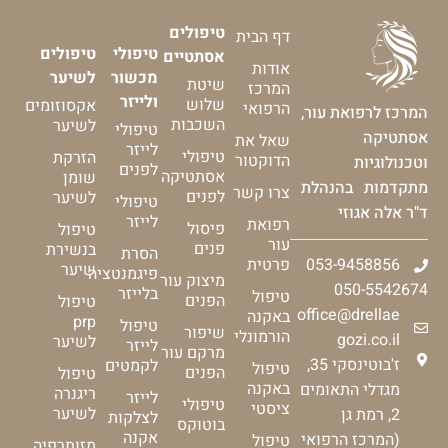
טיפולים
דף הבית
טיפולי
טיפולים
אסתטיים
אודות
מכשור
לשיער
שיטת
המרכז
ולייזר
שלוש
אקסוזומים
הרפואי
המרכז לרפואת עור,
השכבות
לשיער
טיפולי
אסתטיקה
שאל את
לייזר
טיפולי
הזרקת
הדוקטור
וטכנולוגיות
לפנים
אסתטיקה
שומן
מתקדמות בהנהלת
צרו קשר
לפנים
לשיער
טיפולי
ד"ר אלה אגוזי
לייזר
רפואת
פיסול
טיפול
עור
פנים
בנשירת
הסרת
053-9458856
פרטית
שיער
פיגמנטציה
מיצוק עור
050-5542674
בלייזר
טיפול
הפנים
טיפול
office@drellae
באקנה
prp
טיפול
שיפור
הורמונלי
gozi.co.il
לשיער
לייזר
מרקם עור
ז'בוטינסקי 35,
לקמטים
טיפול
הפנים
טיפול
באקנה
מגדלי התאומים
ריגנרה
לייזר
טיפולי
ציסטי
לשיער
2, רמת גן
לצלקות
בוטוקס
אקנה
(המרכז הרפואי
טיפול
מזותרפיה