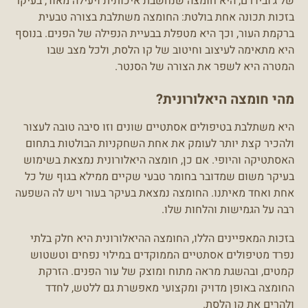
של ג'ובידרם, היא חומצה שנחשבת איכותית ויעילה מאוד, בעיקר
בזכות תכונה אחת בולטת: החומצה משתלבת בצורה טבעית
ברקמת העור, וכך היא מטפלת בבעיית הנפילה של הפנים. בנוסף
היא מתאימה לעיצוב וחיטוב של קו הלסת, ולכל מצב שבו
המטרה היא לשפר את הצורה של הסנטר.
מהי חומצה היאלורונית?
היא משתלבת בטיפולים אסתטיים שונים וזו סיבה טובה לעצור
ולהכיר קצת יותר לעומק את אחת השחקניות הבולטות בתחום
האסתטיקה והיופי. אם כן, חומצה היאלורונית נמצאת בשימוש
בעיקר משום שמדובר בחומר טבעי שקיים ממילא בגוף של כל
אחת ואחד מאיתנו. החומצה נמצאת בעיקר בעור ויש לה השפעה
רבה על הגמישות והלחות שלו.
בזכות המאפיינים הללו, החומצה ההיאלורונית היא חלק בלתי
נפרד מטיפולים אסתטיים הממוקדים במילוי נפחים וטשטוש
קמטים, ובהשגת מראה מתוח ומוצק של עור הפנים. הזרקת
החומצה באופן מדויק ומקצועי מאפשרת גם ללטש, לחדד
ולהרים את קו הלסת.