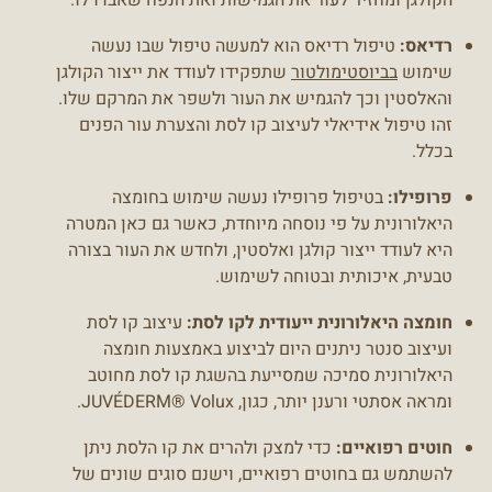
רדיאס:
טיפול רדיאס הוא למעשה טיפול שבו נעשה
שימוש
בביוסטימולטור
שתפקידו לעודד את ייצור הקולגן
והאלסטין וכך להגמיש את העור ולשפר את המרקם שלו.
זהו טיפול אידיאלי לעיצוב קו לסת והצערת עור הפנים
בכלל.
פרופילו:
בטיפול פרופילו נעשה שימוש בחומצה
היאלורונית על פי נוסחה מיוחדת, כאשר גם כאן המטרה
היא לעודד ייצור קולגן ואלסטין, ולחדש את העור בצורה
טבעית, איכותית ובטוחה לשימוש.
חומצה היאלורונית ייעודית לקו לסת:
עיצוב קו לסת
ועיצוב סנטר ניתנים היום לביצוע באמצעות חומצה
היאלורונית סמיכה שמסייעת בהשגת קו לסת מחוטב
ומראה אסתטי ורענן יותר, כגון, JUVÉDERM® Volux.
חוטים רפואיים:
כדי למצק ולהרים את קו הלסת ניתן
להשתמש גם בחוטים רפואיים, וישנם סוגים שונים של