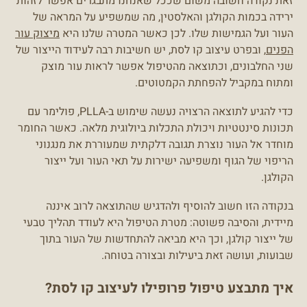
זאת נקודה חשובה משום שככל שאנחנו מתבגרים אפשר לזהות
ירידה בכמות הקולגן והאלסטין, מה שמשפיע על המראה של
העור ועל הגמישות שלו. לכן כאשר המטרה שלנו היא
מיצוק עור
הפנים
, ובפרט עיצוב קו לסת, יש חשיבות רבה לעידוד הייצור של
שני החלבונים, וכתוצאה מהטיפול אפשר לראות עור מוצק
ומתוח במקביל להפחתת הקמטוטים.
כדי להגיע לתוצאה הרצויה נעשה שימוש ב-PLLA, פולימר עם
תכונות סינטטיות ויכולת התכלות ביולוגית מלאה. כאשר החומר
מוחדר אל העור נוצרת תגובה דלקתית שמעוררת את מנגנוני
הריפוי של הגוף ומשפיעה ישירות על תאי העור ועל ייצור
הקולגן.
בנקודה הזו חשוב להוסיף ולהדגיש שהתוצאה לרוב איננה
מיידית, והסיבה פשוטה: מטרת הטיפול היא לעודד תהליך טבעי
של ייצור קולגן, וכך היא מביאה להתחדשות של העור בתוך
שבועות, ועושה זאת ביעילות ובצורה בטוחה.
איך מתבצע טיפול פרופילו לעיצוב קו לסת?