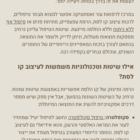
לעשות את זה בדרך בטוחה ויעילה יותר.
במרכז לרפואת עור ואסתטיקה אפשר למצוא מבחר טיפולים,
לרבות עיצוב קו לסת, הרמת עפעפיים, מתיחת פנים או
פיסול אף
ללא ניתוח
וללא החלמה מייגעת. שיטות הטיפול עליהן נרחיב
מספקות תוצאות מעולות, וניתן לדייק ולשפר את התוצאה
בהתאם לצורך בזכות המאפיינים הייחודיים של החומרים
השונים, שכולם נבחרים בקפידה רבה.
אילו שיטות וטכנולוגיות משמשות לעיצוב קו
לסת?
הרמה ומיצוק של קו הלסת אפשריות באמצעות שיטות שונות.
נרחיב על השיטות השונות בהמשך, אבל אין ספק שיש מספר
דרכים אפקטיביות להשיג את התוצאה המיוחלת:
סקופלטרה:
טיפול סקולפטרה
נחשב לטיפול יעיל שמחזיר
לעור את המראה האלסטי והרענן, והוא אידיאלי גם לעיצוב
קו לסת. החומר הייחודי המעורב בטיפול מעודד את ייצור
הקולגן ומחזיר לעור את הגמישות ואת הנפח שאבדו לו.