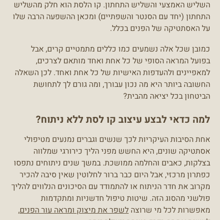
השליש האמצעי והשליש התחתון. קו הלסת הוא חלק מהשליש
התחתון (יחד עם הסנטר והשפתיים) ומכאן ההשפעה הרבה שלו
על האסתטיקה של הפנים בכלל.
כמובן שכל אלה נשמעים כמו כללים מתמטיים קרים, אבל
בפועל המראה הסופי של כל אחת ואחד מותאם לצרכים,
למאפיינים ולהעדפות האישיות של כל אחת ואחד. לכן השאלה
החשובה ביותר היא מה נכון עבורך, ומה גורם לך לתחושת
הביטחון בכל יציאה מהבית?
למה כדאי לבצע עיצוב קו לסת ללא ניתוח?
אחת הסיבות העיקריות לכך שנשים וגברים נמנעים מטיפולי
אסתטיקה שונים, היא החשש מפני הליך כירורגי שמלווה
בצלקות, כאבים והחלמה ממושכת. במשך שנים ניתוחים נתפסו
כפתרון מרכזי, אבל היום כבר ברור לחלוטין שאין סיבה להכיר
מקרוב את חדר הניתוח או להתמודד עם הסיכונים הנלווים להליך
פולשני מהסוג הזה. שיטות טיפול חדשניות ומתקדמות
מאפשרות לכל מי שרוצה
לשפר את מיצוק ומראה עור הפנים
,