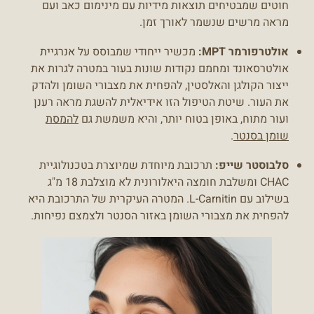
חוטים שמבטיחים תוצאות מידיות עם מינימום כאב ועם
מראה מרשים שנשמר לאורך זמן.
אולטרפורמר MPT:
מכשיר ייחודי שמבוסס על אנרגיית
אולטרסאונד ומחמם נקודות שונות בעור במטרה לגרות את
ייצור הקולגן והאלסטין, להפחית את מצבורי השומן ולהדק
את העור. שיטת הטיפול הזו אידיאלית להשגת מראה רענן
ועור מתוח, באופן בטוח יותר, והיא משמשת גם
להמסת
שומן בסנטר
.
סלבוסטר שייפ:
תרכובת מיוחדת שמיוצרת בטכנולוגיית
CHAC ומשלבת חומצה היאלורונית לא מוצלבת 18 מ"ג
בשילוב עם L-Carnitin. המטרה העיקרית של התרכובת היא
להפחית את מצבורי השומן באזור הסנטר ולצמצם נפיחות.