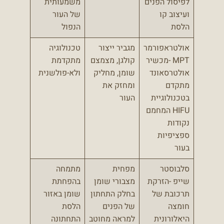
לפיסול הפנים
משמעותית
ועיצוב קו
של העור
הלסת
הנפול
אולטראפורמר
מגביר ייצור
טכנולוגיה
MPT -מכשיר
קולגן, מצמצם
מתקדמת
אולטרסאונד
שומן, מחליק
ולא-פולשנית
מתקדם
ומחזק את
בטכנולוגיית
העור
HIFU המחמם
נקודות
ספציפיות
בעור
סלבוסטר
מפחית
מתמחה
שייפ -הזרקת
מצבורי שומן
בהפחתת
תרכובת של
בחלק התחתון
שומן באזור
חומצה
של הפנים
הלסת
היאלורונית
למראה מחוטב
התחתונה