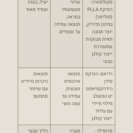
סקולפטרה -
שינוי
יעיל, בטוח
הזרקת PLLA
משמעותי
ועמיד מאוד
(פולימר)
במראה,
במינון מדוייק,
תוצאה עמידה
יוצר תגובה
עד שנתיים.
תאית מבוקרת
שמעוררת
ייצור קולגן
טבעי
רדיאס- הזרקת
תוצאה
תוצאות
סידן
איכותית
ניכרות מיידית
הידרוקסיאפט
וטבעית,
עם שיפור
יט המשלב
עמידה עד
מתמשך
מילוי מיידי
שנה וחצי
עם עידוד
ייצור קולגן
פרופילו -
מגביר
הליך טבעי