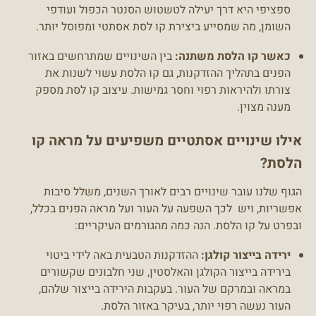
ספציפי היא דרך יעילה לטשטוש הסנטר הכפול ועודפי
השומן, מה שמסייע ביצירת קו לסת אסתטי ומפוסל יותר.
כאשר קו הלסת משתנה:
בין השינויים שמתרחשים באזור
הפנים בתהליך ההזדקנות, גם קו הלסת עשוי לשנות את
צורתו ולהיראות רפוי וחסר גמישות. עיצוב קו לסת מספק
מענה מצוין.
אילו שינויים אסתטיים משפיעים על מראה קו
הלסת?
הגוף שלנו עובר שינויים רבים לאורך השנים, משלל סיבות
אפשריות, ויש לכך השפעה על העור ועל מראה הפנים בכלל,
ובפרט על קו הלסת. הנה כמה מהגורמים העיקריים:
ירידה בייצור קולגן:
ההזדקנות הטבעית באה לידי ביטוי
בירידה בייצור הקולגן והאלסטין, שני חלבונים שקשורים
במראה ובמרקם של העור. בעקבות הירידה בייצור שלהם,
העור נעשה רפוי יותר, בעיקר באזור הלסת.