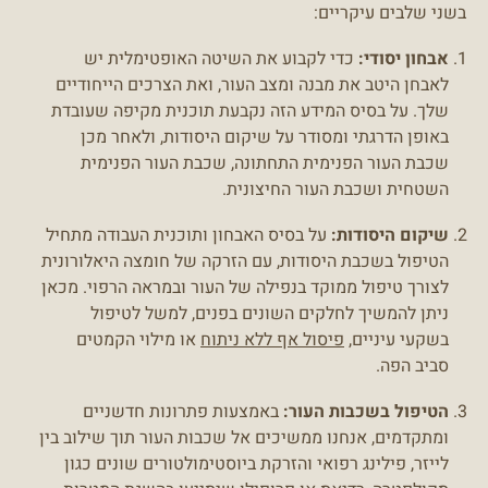
בשני שלבים עיקריים:
אבחון יסודי:
כדי לקבוע את השיטה האופטימלית יש
לאבחן היטב את מבנה ומצב העור, ואת הצרכים הייחודיים
שלך. על בסיס המידע הזה נקבעת תוכנית מקיפה שעובדת
באופן הדרגתי ומסודר על שיקום היסודות, ולאחר מכן
שכבת העור הפנימית התחתונה, שכבת העור הפנימית
השטחית ושכבת העור החיצונית.
שיקום היסודות:
על בסיס האבחון ותוכנית העבודה מתחיל
הטיפול בשכבת היסודות, עם הזרקה של חומצה היאלורונית
לצורך טיפול ממוקד בנפילה של העור ובמראה הרפוי. מכאן
ניתן להמשיך לחלקים השונים בפנים, למשל לטיפול
בשקעי עיניים,
פיסול אף ללא ניתוח
או מילוי הקמטים
סביב הפה.
הטיפול בשכבות העור:
באמצעות פתרונות חדשניים
ומתקדמים, אנחנו ממשיכים אל שכבות העור תוך שילוב בין
לייזר, פילינג רפואי והזרקת ביוסטימולטורים שונים כגון