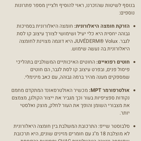
בנוסף לשיטות שהזכרנו, ראוי להוסיף ולציין מספר פתרונות
נוספים:
הזרקת חומצה היאלורונית:
חומצה היאלורונית בסמיכות
גבוהה יחסית היא כלי יעיל ושימושי לצורך עיצוב קו לסת
לגבר. JUVÉDERM® Volux היא דוגמה מצוינת לחומצה
היאלורונית בה נעשה שימוש.
חוטים רפואיים:
החוטים האיכותיים המשולבים בתהליכי
פיסול פנים, ובפרט עיצוב קו לסת לגבר, הם חוטים
שמספקים מענה מהיר ברמה גבוהה, עם כאב מינימלי.
אולטרפורמר MPT:
מכשיר האולטרסאונד המתקדם מחמם
נקודות ספציפיות בעור וכך מגביר את ייצור הקולגן, מצמצם
את מצבורי השומן והופך את העור לחלק, מוצק ואלסטי
יותר.
סלבוסטר שייפ: התרכובת המשלבת בין חומצה היאלורונית
לא מוצלבת 18 מ"ג עם חומרים מזינים שונים, היא תרכובת