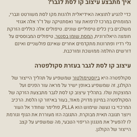
איך מתבצע עיצוב קו לסת לגבר?
כדי להגיע לתוצאה האידיאלית ולהנות מקו לסת משורטט וגברי,
המומחים במרכז לרפואת עור ואסתטיקה של ד"ר אלה אגוזי
משלבים בין כלים טיפוליים שונים. טיפולים אלה כוללים הזרקת
חומצה היאלורונית,
המסת שומן בסנטר
, טיפולים המבוססים על
גלי רדיו ופתרונות מתקדמים אחרים שאינם פולשניים ואינם
דורשים החלמה ממושכת ומורכבת.
עיצוב קו לסת לגבר בעזרת סקולפטרה
סקולפטרה היא
ביוסטימולטור
שמשפיע על תהליך הייצור של
הקולגן, זה שמשפיע באופן ישיר על מראה עור הפנים ועל
המוצקות שלו. בתהליך עיצוב קו לסת לגבר מתבצעת הזרקה של
הסקולפטרה במינון מדויק מאוד, בעור באיזור קו הלסת. הרכיב
המרכזי בו נעשה שימוש הוא PLLA, פולימר שחודר אל העור
ויוצר תגובה תאית מבוקרת. התגובה הזו מעוררת את הגוף וגורמת
לו להפעיל את מנגנון הריפוי הטבעי, מה שמשפיע על קצב
הייצור של הקולגן.