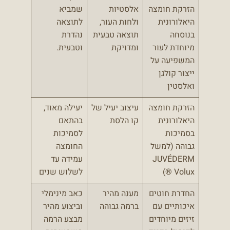
הזרקת חומצה
אלסטיות
שמביא
היאלורונית
ולחות העור,
לתוצאה
בנוסחה
תוצאה טבעית
נהדרת
מיוחדת לעור
ומדויקת
וטבעית.
המשפיעה על
ייצור קולגן
ואלסטין
הזרקת חומצה
עיצוב יעיל של
יעילה מאוד,
היאלורונית
קו הלסת
בהתאם
בסמיכות
לסמיכות
גבוהה (למשל
החומצה
JUVÉDERM
עמידה עד
® Volux)
לשלוש שנים
החדרת חוטים
מענה מהיר
כאב מינימלי
איכותיים עם
ברמה גבוהה
וביצוע מהיר
זיזים מיוחדים
מבצע הרמה