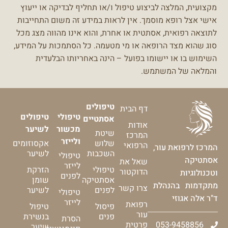
מקצועית, המלצה לביצוע טיפול ו/או תחליף לבדיקה או ייעוץ
אישי אצל רופא מוסמך.
אין לראות במידע זה משום התחייבות
לתוצאה רפואית, אסתטית או אחרת, והוא אינו מהווה מצג מכל
סוג שהוא מצד הרופאה או מי מטעמה.
כל הסתמכות על המידע,
השימוש בו או יישומו בפועל – הינה באחריותו הבלעדית
והמלאה של המשתמש.
טיפולים
דף הבית
טיפולי
טיפולים
אסתטיים
אודות
מכשור
לשיער
שיטת
המרכז
ולייזר
שלוש
אקסוזומים
הרפואי
המרכז לרפואת עור,
השכבות
לשיער
טיפולי
אסתטיקה
שאל את
לייזר
טיפולי
הזרקת
הדוקטור
וטכנולוגיות
לפנים
אסתטיקה
שומן
מתקדמות בהנהלת
צרו קשר
לפנים
לשיער
טיפולי
ד"ר אלה אגוזי
לייזר
רפואת
פיסול
טיפול
עור
פנים
בנשירת
הסרת
053-9458856
פרטית
שיער