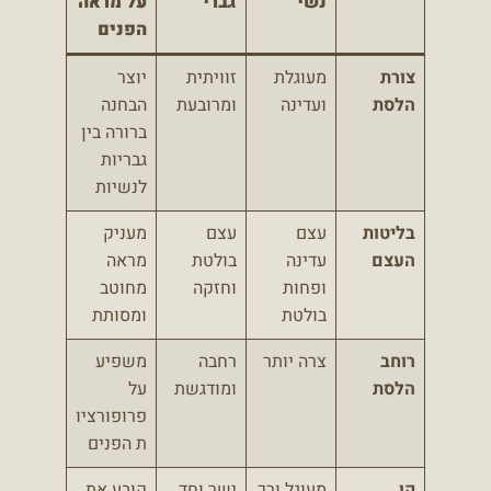
נשי
גברי
על מראה
הפנים
צורת
מעוגלת
זוויתית
יוצר
הלסת
ועדינה
ומרובעת
הבחנה
ברורה בין
גבריות
לנשיות
בליטות
עצם
עצם
מעניק
העצם
עדינה
בולטת
מראה
ופחות
וחזקה
מחוטב
בולטת
ומסותת
רוחב
צרה יותר
רחבה
משפיע
הלסת
ומודגשת
על
פרופורציו
ת הפנים
קו
מעוגל ורך
ישר וחד
קובע את