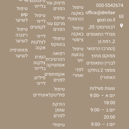
פיגמנטציה
מיצוק עור
050-5542674
בלייזר
טיפול
הפנים
טיפול
office@drellae
באקנה
prp
טיפול
שיפור
הורמונלי
gozi.co.il
לשיער
לייזר
מרקם עור
ז'בוטינסקי 35,
לקמטים
טיפול
הפנים
טיפול
באקנה
מגדלי התאומים
ריגנרה
לייזר
טיפולי
ציסטי
לשיער
2, רמת גן
לצלקות
בוטוקס
אקנה
(המרכז הרפואי
טיפול
מזותרפיה
רפואה
בהזעת
ממוקם מחוץ
לשיער
הסרת
רגנרטיבית
יתר
צלקות
לבניין התאומים
אסתטיקה
בלייזר
לפני
מספר 2 בחלקו
אקסוזומים
ואחרי
האחורי)
פילינג
לפנים
לייזר
שעות פעילות
טיפול
פולינוקלאוטידים
יום א – 9:00-
18:00
הזרקת
יום ב – 9:00-
שומן
לפנים
20:00
יום ג – 9:00-
טיפולי