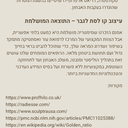
סקולפטרה, רדיאס או פרופילו שיסייעו בהשגת המטרות
שהוגדרו בעקבות האבחון.
עיצוב קו לסת לגבר – התוצאה המושלמת
אמנם הזכרנו שסימטריה מושלמת היא כמעט בלתי אפשרית,
אבל הצוות המקצועי של המרכז לרפואת עור ואסתטיקה מתמקד
בשיפור ושדרוג המראה שלך, כדי שתוכל להביט בראי בחיוך
גדול ועם תחושת ביטחון מלאה. הרופאים המומחים שלנו עושים
זאת בתהליך הוליסטי ומובנה, משלב האבחון ועד לתחזוקה
השוטפת, במקצועיות ללא פשרות ועל בסיס המידע העדכני
והטכנולוגיות החדשניות ביותר.
מקורות:
https://www.profhilo.co.uk/
https://radiesse.com/
https://www.sculptrausa.com/
https://pmc.ncbi.nlm.nih.gov/articles/PMC11025388/
https://en.wikipedia.org/wiki/Golden_ratio