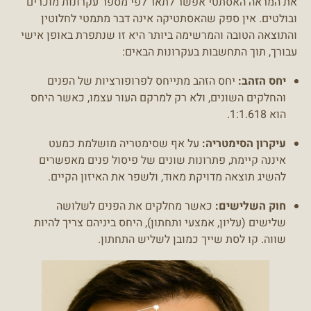
את המראה האסתטי אפשר לתאר לפי מספר עקרונות מוכרים
ובולטים. אין ספק שהאסתטיקה אינה דבר מתמטי לחלוטין
והתוצאה הטובה והמרשימה ביותר היא זו שנתפרת באופן אישי
עבורך, תוך התחשבות בעקרונות הבאים:
יחס הזהב:
יחס הזהב מתייחס לפרופורציות של הפנים
והחלקים השונים, ולא רק למרקם העור עצמו, כאשר היחס
הוא 1:1.618.
עיקרון הסימטריה:
על אף שסימטריה מושלמת כמעט
איננה קיימת, פתרונות שונים של פיסול פנים מאפשרים
להשיג תוצאה מדויקת מאוד, ולשפר את האיזון הקיים.
חוק השלישים:
כאשר מחלקים את הפנים לשלושה
שלישים (עליון, אמצעי ותחתון), היחס ביניהם צריך להיות
שווה. קו לסת שייך כמובן לשליש התחתון.