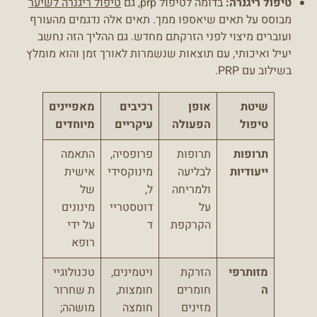
טיפול ריגנרה:
בדומה לטיפול prp, גם
טיפול ריגנרה לשיער
מבוסס על תאים שיאספו ממך. תאים אלה נדגמים מהעורף
ועוברים מיצוי לפני הזרקתם מחדש. גם ההליך הזה נחשב
יעיל ואיכותי, עם תוצאות שנשמרות לאורך זמן והוא מומלץ
בשילוב עם PRP.
שיטת
אופן
רכיבים
מאפיינים
טיפול
הפעולה
עיקריים
מיוחדים
תרופות
תרופות
פרופסיה,
התאמה
ייעודיות
לבליעה
מינוקסידי
אישית
ולמריחה
ל,
של
על
דוטסטריי
מינונים
הקרקפת
ד
על ידי
רופא
מזותרפי
הזרקת
ויטמינים,
טכנולוגיי
ה
חומרים
חומצות,
ת שחרור
מזינים
חומצה
מושהה;