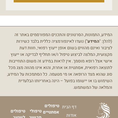
המידע, התמונות, הסרטונים והתכנים המפורסמים באתר זה
(להלן: "
המידע
") נועדו לאינפורמציה כללית בלבד כשירות
לציבור ואינם מהווים בשום אופן ייעוץ רפואי, חוות דעת
מקצועית, המלצה לביצוע טיפול ו/או תחליף לבדיקה או ייעוץ
אישי אצל רופא מוסמך.
אין לראות במידע זה משום התחייבות
לתוצאה רפואית, אסתטית או אחרת, והוא אינו מהווה מצג מכל
סוג שהוא מצד הרופאה או מי מטעמה.
כל הסתמכות על המידע,
השימוש בו או יישומו בפועל – הינה באחריותו הבלעדית
והמלאה של המשתמש.
טיפולים
דף הבית
טיפולי
טיפולים
אסתטיים
אודות
מכשור
לשיער