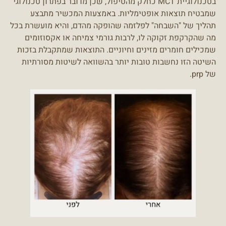
בטכנולוגיית MCT כחלק מהטיפול, שכן מדובר בפתרון טכנולוגי
שמבטיח תוצאות אופטימליות. באמצעות המכשיר מתבצע
תהליך של "השבחה" לפלזמה שהופקה מהדם, והיא מועשרת בכל
מה שהקרקפת זקוקה לו, לרבות גורמי צמיחה או אקסוזומים
שמכילים חומרים מזינים וחיוניים. התוצאות שמתקבלת בזכות
השיטה הזו נחשבות טובות יותר בהשוואה לשיטות מסורתיות
של prp.