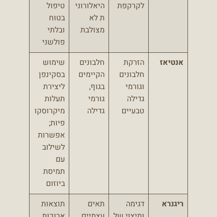
לקרקפת
היאלורוני
טיפול
ת לא
בטוח
מצולבת
ובלתי
פולשני
אנטיאז
הזרקת
חלבונים
שימוש
חלבונים
הקיימים
בסקינפן
וגורמי
בגוף,
ליצירת
גדילה
גורמי
תעלות
טבעיים
גדילה
מיקרוסקו
פיות;
אפשרות
לשילוב
עם
תמיסת
ביוזום
ריגנרא
דגימה
תאים
תוצאות
ומיצוי של
עצמיים
ארוכות