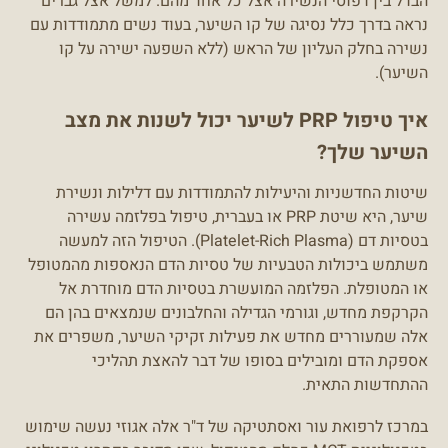
הבדל בין דפוסי הנשירה אצל כל אחד מהם. למשל אצל גברים
נראה בדרך כלל נסיגה של קו השיער, בעוד נשים מתמודדות עם
נשירה בחלק העליון של הראש (ללא השפעה ישירה על קו
השיער).
איך טיפול PRP לשיער יכול לשנות את מצב
השיער שלך?
שיטות החדשניות והיעילות להתמודדות עם דלילות ונשירת
שיער, היא שיטת PRP או בעברית, טיפול בפלזמה עשירה
בטסיות דם (Platelet-Rich Plasma). הטיפול הזה למעשה
משתמש ביכולות הטבעיות של טסיות הדם הנאספות מהמטופל
או המטופלת. הפלזמה המועשרת בטסיות הדם מוחדרת אל
הקרקפת מחדש, וגורמי הגדילה והחלבונים שנמצאים בהן הם
אלה שמעוררים מחדש את פעילות זקיקי השיער, משפרים את
אספקת הדם ומובילים בסופו של דבר להאצת תהליכי
ההתחדשות התאית.
במרכז לרפואת עור ואסתטיקה של ד"ר אלה אגוזי נעשה שימוש