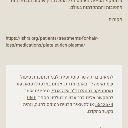
פרוטוקול הטיפול האופטימלי, המשלב בין שיטות וטכנולוגיות
מהטובות והמתקדמות בעולם.
מקורות:
https://ishrs.org/patients/treatments-for-hair-
loss/medications/platelet-rich-plasma/
לתיאום בדיקה טריכוסקופית ולבניית תוכנית טיפול
שמתאימה לך באופן מדויק, אנחנו
במרכז לרפואת עור
ואסתטיקה בהנהלת ד"ר אלה אגוזי
, מזמינים אותך
להתקשר אלינו כבר עכשיו בטלפון מספר:
050-
5542674
או להשאיר פרטים בטופס למטה, ונהיה
בקשר בהקדם.