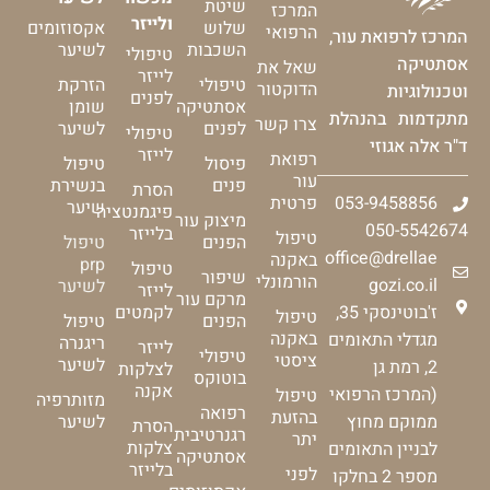
שיטת
המרכז
ולייזר
שלוש
אקסוזומים
הרפואי
המרכז לרפואת עור,
השכבות
לשיער
טיפולי
אסתטיקה
שאל את
לייזר
טיפולי
הזרקת
הדוקטור
וטכנולוגיות
לפנים
אסתטיקה
שומן
מתקדמות בהנהלת
צרו קשר
לפנים
לשיער
טיפולי
ד"ר אלה אגוזי
לייזר
רפואת
פיסול
טיפול
עור
פנים
בנשירת
הסרת
053-9458856
פרטית
שיער
פיגמנטציה
מיצוק עור
050-5542674
בלייזר
טיפול
הפנים
טיפול
office@drellae
באקנה
prp
טיפול
שיפור
הורמונלי
gozi.co.il
לשיער
לייזר
מרקם עור
ז'בוטינסקי 35,
לקמטים
טיפול
הפנים
טיפול
באקנה
מגדלי התאומים
ריגנרה
לייזר
טיפולי
ציסטי
לשיער
2, רמת גן
לצלקות
בוטוקס
אקנה
(המרכז הרפואי
טיפול
מזותרפיה
רפואה
בהזעת
ממוקם מחוץ
לשיער
הסרת
רגנרטיבית
יתר
צלקות
לבניין התאומים
אסתטיקה
בלייזר
לפני
מספר 2 בחלקו