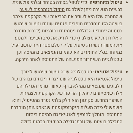
טיפול מזותרפיה
: כדי לטפל בצורה בטוחה ובלתי פולשנית
בבעיית הנשירה ניתן לשלב גם
טיפול מזותרפיה לשיער
,
שהמטרה שלו היא לשפר את הבריאות של הקרקפת עצמה.
בשיטה הזו מוחדרים חומרים מזינים שונים ונעשה שימוש
בנוסחה ייחודית הכוללת ויטמינים וחומצות (לרבות חומצה
היאלורונית לא מצולבת) כדי לחזק את סיב השיער ולמנוע
את המשך הנשירה. טיפול על ידי סלבוסטר הייר נחשב יעיל
במיוחד בגלל החומרים האיכותיים הנמצאים בתמיסה וכן
טכנולוגיית השיחרור המושהה של התמיסה לאחר הזרקה.
טיפול אנטיאז:
הטכנולוגיה שבה נעשה שימוש לצורך
טיפול אנטיאז היא טכנולוגיה שמייצרת ריכוזים גבוהים של
חלבונים שנמצאים ממילא בגוף, כאשר גורמי הגדילה הם
אלה שמסייעים לתהליך הריפוי של הקרקפת ולצמיחת
השיער מחדש. סקינפן הוא חלק בלתי נפרד מהטיפול, והוא
משמש ליצירת תעלות מיקרוסקופיות שבאמצעותן מוחדרת
התמיסה. מומלץ להוסיף לאנטיאז גם תמיסת ביוזום
המכילה בועיות של גורמי גדילה מרוכזים בכמות גדולה.