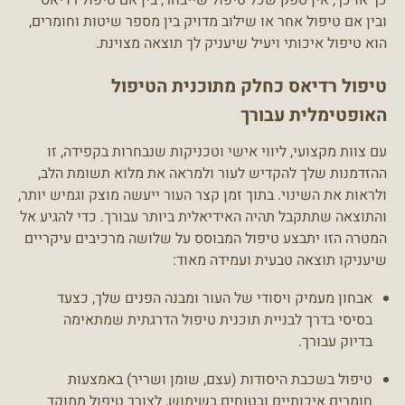
כך או כך, אין ספק שכל טיפול שייבחר, בין אם טיפול רדיאס
ובין אם טיפול אחר או שילוב מדויק בין מספר שיטות וחומרים,
הוא טיפול איכותי ויעיל שיעניק לך תוצאה מצוינת.
טיפול רדיאס כחלק מתוכנית הטיפול
האופטימלית עבורך
עם צוות מקצועי, ליווי אישי וטכניקות שנבחרות בקפידה, זו
ההזדמנות שלך להקדיש לעור ולמראה את מלוא תשומת הלב,
ולראות את השינוי. בתוך זמן קצר העור ייעשה מוצק וגמיש יותר,
והתוצאה שתתקבל תהיה האידיאלית ביותר עבורך. כדי להגיע אל
המטרה הזו יתבצע טיפול המבוסס על שלושה מרכיבים עיקריים
שיעניקו תוצאה טבעית ועמידה מאוד:
אבחון מעמיק ויסודי של העור ומבנה הפנים שלך, כצעד
בסיסי בדרך לבניית תוכנית טיפול הדרגתית שמתאימה
בדיוק עבורך.
טיפול בשכבת היסודות (עצם, שומן ושריר) באמצעות
חומרים איכותיים ובטוחים בשימוש, לצורך טיפול ממוקד