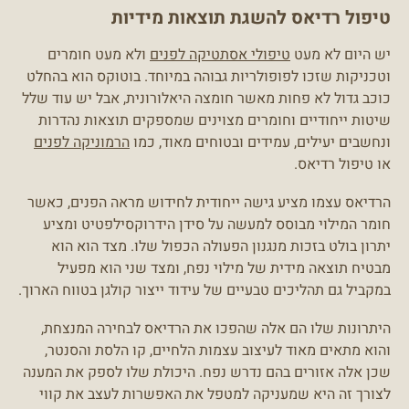
טיפול רדיאס להשגת תוצאות מידיות
יש היום לא מעט
טיפולי אסתטיקה לפנים
ולא מעט חומרים
וטכניקות שזכו לפופולריות גבוהה במיוחד. בוטוקס הוא בהחלט
כוכב גדול לא פחות מאשר חומצה היאלורונית, אבל יש עוד שלל
שיטות ייחודיים וחומרים מצוינים שמספקים תוצאות נהדרות
ונחשבים יעילים, עמידים ובטוחים מאוד, כמו
הרמוניקה לפנים
או טיפול רדיאס.
הרדיאס עצמו מציע גישה ייחודית לחידוש מראה הפנים, כאשר
חומר המילוי מבוסס למעשה על סידן הידרוקסילפטיט ומציע
יתרון בולט בזכות מנגנון הפעולה הכפול שלו. מצד הוא הוא
מבטיח תוצאה מידית של מילוי נפח, ומצד שני הוא מפעיל
במקביל גם תהליכים טבעיים של עידוד ייצור קולגן בטווח הארוך.
היתרונות שלו הם אלה שהפכו את הרדיאס לבחירה המנצחת,
והוא מתאים מאוד לעיצוב עצמות הלחיים, קו הלסת והסנטר,
שכן אלה אזורים בהם נדרש נפח. היכולת שלו לספק את המענה
לצורך זה היא שמעניקה למטפל את האפשרות לעצב את קווי