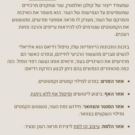
שמעודד ייצור של קולגן ואלסטין, שני שחקנים מרכזיים
שמשפיעים על הגמישות של העור. הוא משפר את האיכות
והמרקם של העור, מעניק לו מראה אסתטי ומרשים, ומטשטש
את הקמטוטים שגורמים לנו להיראות עייפים והרבה פחות
רעננים.
בזכות התכונות הייחודיות שלו, טיפול רדיאס הוא אידיאלי
לנשים וגברים מהעשור הרביעי לחייהם, ובפרט כאשר הם
מרגישים את השינויים בעור, ורואים אותו נעשה רפוי ונפול. הנה
כמה מהאזורים הנפוצים בהם ניתן לבצע הזרקת רדיאס:
אזור הפנים
: בפרט למילוי קמטים וקמטוטים.
אזור האף
: ביצוע ליטושים
ופיסול אף ללא ניתוח
.
אזור הסנטר והצוואר
: חידוש נפח העור, טשטוש הקמטים
ומילוי השקעים בצוואר.
אזור הלסת
:
עיצוב קו לסת
ליצירת מראה רענן וצעיר.