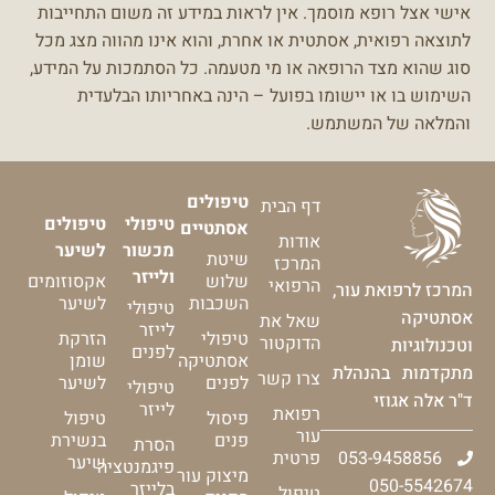
אישי אצל רופא מוסמך.
אין לראות במידע זה משום התחייבות
לתוצאה רפואית, אסתטית או אחרת, והוא אינו מהווה מצג מכל
סוג שהוא מצד הרופאה או מי מטעמה.
כל הסתמכות על המידע,
השימוש בו או יישומו בפועל – הינה באחריותו הבלעדית
והמלאה של המשתמש.
טיפולים
דף הבית
טיפולי
טיפולים
אסתטיים
אודות
מכשור
לשיער
שיטת
המרכז
ולייזר
שלוש
אקסוזומים
הרפואי
המרכז לרפואת עור,
השכבות
לשיער
טיפולי
אסתטיקה
שאל את
לייזר
טיפולי
הזרקת
הדוקטור
וטכנולוגיות
לפנים
אסתטיקה
שומן
מתקדמות בהנהלת
צרו קשר
לפנים
לשיער
טיפולי
ד"ר אלה אגוזי
לייזר
רפואת
פיסול
טיפול
עור
פנים
בנשירת
הסרת
053-9458856
פרטית
שיער
פיגמנטציה
מיצוק עור
050-5542674
בלייזר
טיפול