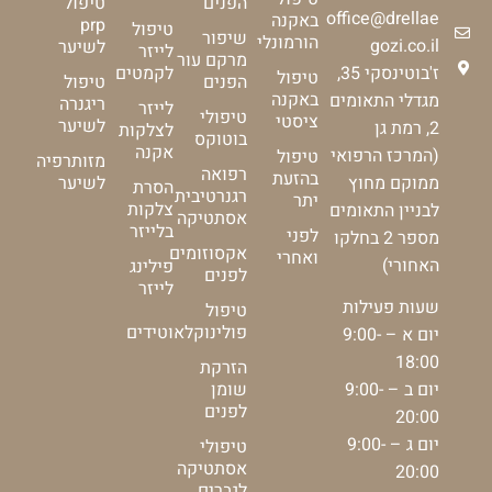
הפנים
טיפול
office@drellae
באקנה
prp
טיפול
שיפור
הורמונלי
gozi.co.il
לשיער
לייזר
מרקם עור
ז'בוטינסקי 35,
לקמטים
טיפול
הפנים
טיפול
באקנה
מגדלי התאומים
ריגנרה
לייזר
טיפולי
ציסטי
לשיער
2, רמת גן
לצלקות
בוטוקס
אקנה
(המרכז הרפואי
טיפול
מזותרפיה
רפואה
בהזעת
ממוקם מחוץ
לשיער
הסרת
רגנרטיבית
יתר
צלקות
לבניין התאומים
אסתטיקה
בלייזר
לפני
מספר 2 בחלקו
אקסוזומים
ואחרי
האחורי)
פילינג
לפנים
לייזר
שעות פעילות
טיפול
פולינוקלאוטידים
יום א – 9:00-
18:00
הזרקת
יום ב – 9:00-
שומן
לפנים
20:00
יום ג – 9:00-
טיפולי
אסתטיקה
20:00
לגברים