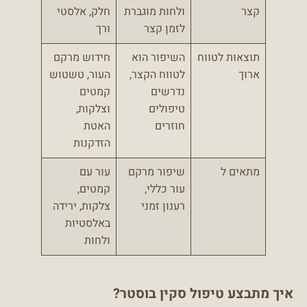
קצר
ולחות מוגברת
חלק, אלסטי
לזמן קצר
ורך
תוצאות לטווח
השיפור הוא
חידוש מרקם
ארוך
לטווח הקצר,
העור, טשטוש
נדרשים
קמטים
טיפולים
וצלקות,
חוזרים
האטת
הזדקנות
מתאים ל
שיפור מרקם
עור עם
עור כללי,
קמטים,
רענון זמני
צלקות, ירידה
באלסטיות
ולחות
איך מתבצע טיפול סקין בוסטר?