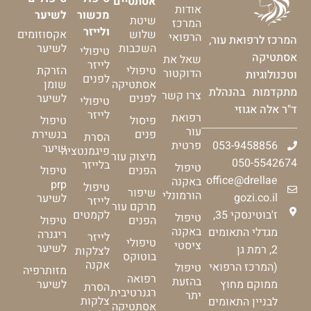
אסתטיים
אודות
מכשור
לשיער
שיטת
המרכז
ולייזר
שלוש
אקסוזומים
הרפואי
המרכז לרפואת עור,
השכבות
לשיער
טיפולי
אסתטיקה
שאל את
לייזר
טיפולי
הזרקת
הדוקטור
וטכנולוגיות
לפנים
אסתטיקה
שומן
מתקדמות בהנהלת
צרו קשר
לפנים
לשיער
טיפולי
ד"ר אלה אגוזי
לייזר
רפואת
פיסול
טיפול
עור
פנים
בנשירת
הסרת
053-9458856
פרטית
שיער
פיגמנטציה
מיצוק עור
050-5542674
בלייזר
טיפול
הפנים
טיפול
office@drellae
באקנה
prp
טיפול
שיפור
הורמונלי
gozi.co.il
לשיער
לייזר
מרקם עור
ז'בוטינסקי 35,
לקמטים
טיפול
הפנים
טיפול
באקנה
מגדלי התאומים
ריגנרה
לייזר
טיפולי
ציסטי
לשיער
2, רמת גן
לצלקות
בוטוקס
אקנה
(המרכז הרפואי
טיפול
מזותרפיה
רפואה
בהזעת
ממוקם מחוץ
לשיער
הסרת
רגנרטיבית
יתר
צלקות
לבניין התאומים
אסתטיקה