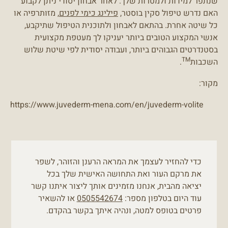
שנתפר למידות ולמטרות שלך. לאחר אבחון יסודי ניתן לקבוע
האם נדרש טיפול סקין בוסטר,
פילינג כימי לפנים
, מזותרפיה או
כל שיטה אחרת. בהתאם לאבחון ולתוכנית הטיפול שתיקבע,
אנשי המקצוע הטובים ביותר יעניקו לך מעטפת מקצועית
בסטנדרטים הגבוהים ביותר, ועבודה יסודית לפי שיטת שלוש
TM
השכבות
.
מקור:
https://www.juvederm-mena.com/en/juvederm-volite
כדי להחזיר לעצמך את המראה הרענן והזוהר, לשפר
את מרקם העור ואת התחושה האישית שלך בכל
יציאה מהבית, אנחנו מזמינים אותך ליצור איתנו קשר
עוד היום בטלפון מספר:
0505542674
או להשאיר
פרטים בטופס למטה, ונהיה איתך בקשר בהקדם.