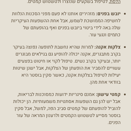
הלסת
, לטיפול בשקעים שנוצרו ולטשטוש קמטים.
יובש בפנים:
מזהירים אותנו לא פעם מפני הסכנות הנלוות
לחשיפה הממושכת לשמש, אבל אחת ההשפעות העיקריות
שלה באה לידי ביטוי ביובש בפנים ואף בהופעתם של
כתמים ונגעי עור.
צלקות אקנה:
למרות שהיא נחשבת לתופעה נפוצה בעיקר
בקרב מתבגרים, אקנה יכולה להופיע גם בגילאים מבוגרים
יותר, ובעיקר בקרב נשים. טיפול לקוי או חיטוט בפצעים
עשויים להסביר את הופעתן של הצלקות, אבל ישנן שיטות
יעילות לטיפול בצלקות אקנה, כאשר סקין בוסטר היא
בוודאי אחת מהן.
קמטי עישון:
אמנם סיגריות ידועות כמסוכנות לבריאות,
אבל יש להן גם השפעות אסתטיות משמעותיות. הן יכולות
להוביל להופעתם של קמטים סביב הפה, למשל, אבל סקין
בוסטר מסייע לטשטוש הקמטים ולרענון המראה של עור
הפנים.