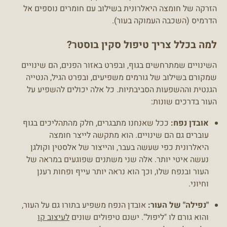
הזרקה של חומצה היאלרונית בשילוב עם חומרים נוספים אל
הדרמיס (השכבה העמוקה בעור).
למה בכלל צריך טיפול סקין בוסטר?
השינויים שמתרחשים בגוף, ובפרט באזור הפנים, הם שינויים
שמקורם בשילוב של גורמים משפיעים, ובפרט הגיל, הנטייה
הגנטית וההשפעות הסביבתיות. כל אלה יכולים להשפיע על
העור בדרכים שונות:
אובדן נפח:
ככל שאנחנו מתבגרים, חלק מהתהליכים בגוף
עוברים גם הם שינויים. הוא מתקשה לייצר חומצה
היאלרונית כפי שעשה בעבר, והייצור של אלסטין וקולגן
נעשה איטי יותר. אלה שני משתנים שפוגעים במראה של
העור ובנפח שלו, וכך הוא נראה יותר עייף ופחות רענן
וחיוני.
"נפילה" של העור:
אובדן הנפח משפיע בתורו גם על העור,
והוא גורם לו "ליפול". ישנם טיפולים שונים
לעיצוב קו