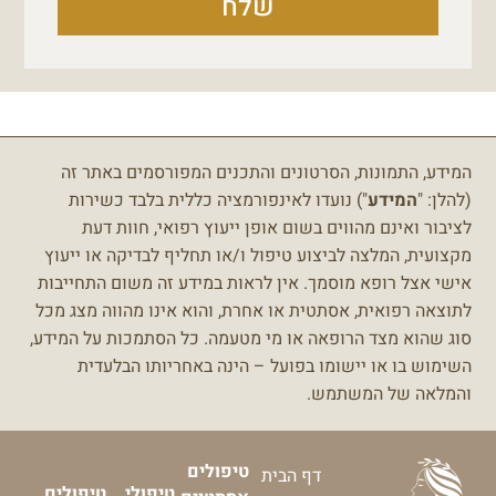
שלח
המידע, התמונות, הסרטונים והתכנים המפורסמים באתר זה
(להלן: "
המידע
") נועדו לאינפורמציה כללית בלבד כשירות
לציבור ואינם מהווים בשום אופן ייעוץ רפואי, חוות דעת
מקצועית, המלצה לביצוע טיפול ו/או תחליף לבדיקה או ייעוץ
אישי אצל רופא מוסמך.
אין לראות במידע זה משום התחייבות
לתוצאה רפואית, אסתטית או אחרת, והוא אינו מהווה מצג מכל
סוג שהוא מצד הרופאה או מי מטעמה.
כל הסתמכות על המידע,
השימוש בו או יישומו בפועל – הינה באחריותו הבלעדית
והמלאה של המשתמש.
טיפולים
דף הבית
טיפולי
טיפולים