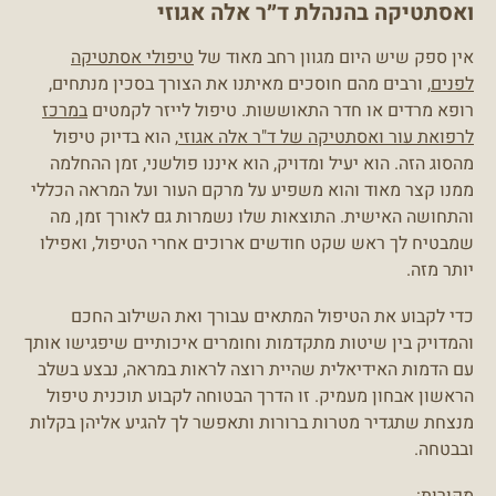
ואסתטיקה בהנהלת ד״ר אלה אגוזי
אין ספק שיש היום מגוון רחב מאוד של
טיפולי אסתטיקה
לפנים
, ורבים מהם חוסכים מאיתנו את הצורך בסכין מנתחים,
רופא מרדים או חדר התאוששות. טיפול לייזר לקמטים
במרכז
לרפואת עור ואסתטיקה של ד"ר אלה אגוזי
, הוא בדיוק טיפול
מהסוג הזה. הוא יעיל ומדויק, הוא איננו פולשני, זמן ההחלמה
ממנו קצר מאוד והוא משפיע על מרקם העור ועל המראה הכללי
והתחושה האישית. התוצאות שלו נשמרות גם לאורך זמן, מה
שמבטיח לך ראש שקט חודשים ארוכים אחרי הטיפול, ואפילו
יותר מזה.
כדי לקבוע את הטיפול המתאים עבורך ואת השילוב החכם
והמדויק בין שיטות מתקדמות וחומרים איכותיים שיפגישו אותך
עם הדמות האידיאלית שהיית רוצה לראות במראה, נבצע בשלב
הראשון אבחון מעמיק. זו הדרך הבטוחה לקבוע תוכנית טיפול
מנצחת שתגדיר מטרות ברורות ותאפשר לך להגיע אליהן בקלות
ובבטחה.
מקורות: