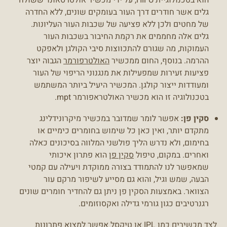
גלים אשר חודרים דרך העור בעומקים שונים, ללא החדרה
של מחטים ולכן ללא פציעה של שכבות העור העליונות.
גלים אלה מחממים את רקמת החיבור בשכבות העור
העמוקות, מה שגורם להתכווצות סיבי הקולגן ולאפקט
ההרמה. בנוסף, החום ממכשיר
האולטרפורמר
הגבוה יוצר
פציעות זעירות שמפעילות את מנגנוני הריפוי של העור
ומעודדות ייצור קולגן. המכשיר היעיל ביותר המשתמש
בטכנולוגיה זו הוא מכשיר האולטראפורמר mpt.
סקין פן:
אפשר לומר שמדובר במכשיר מיקרונידלינג
מתקדם יותר, ואין כאן כל שימוש בחומרים כימיים או
בחימום, ולא נדרש הליך פולשני המלווה בסיכונים כאלה
ואחרים. במקום, טיפול
סקין פן
הוא פתרון איכותי
שמאפשר לנו להתמודד בצורה ממוקדת ויעילה עם קמטי
הבעה, שמש וגיל, והוא גם מסייע לשיפור מרקם עור
הצוואר. באמצעות הסקין פן ניתן גם להחדיר חומרים שונים
רגנרטיבים כגון גורמי גדילה ואקסוזומים.
לצד מכשירים כמו IPL או טיקסל אפשר למצוא פתרונות