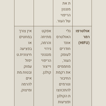
ת את
מנגנון
הריפוי
של העור.
אולטרפו
גלי
אפקט
אין צורך
רמר
האולטרס
מתיחה
במחטים
(HIFU)
אונד
והרמה,
או
חודרים
גירוי
בפציעה
לעומק
מנגנוני
חיצונית.ט
העור,
הריפוי
יפול
מחממים
וייצור
עמוק
את רקמת
קולגן.
ובטוח.מת
החיבור
אים
וגורמים
להרמה
להתכווצו
ומיצוק.
ת הקולגן
ופציעות