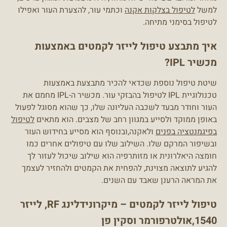
למשל
לטיפול בצלקות אקנה
וכתמי עור, להצערת העור ואפילו
לטיפול בסימני מתיחה.
איך מתבצע טיפול לייזר לקמטים באמצעות
מכשיר IPL?
שיטת טיפול נוספת שכדאי להכיר מתבצעת באמצעות
טכנולוגיית IPL לטיפול בהבזקי עור. מכשיר ה-IPL מחמם את
העור וחודר מבעד לשכבה העליונה שלו, כך שהוא מסוגל לפעול
באופן ממוקד ולסייע במגוון רחב של מצבים. הוא מתאים
לטיפול
בפיגמנטציה בפנים
ולאקנה,ובנוסף הוא מסייע בחידוש העור
ובשיפור המרקם שלו. השילוב שלו עם טיפולים אחרים כמו
חומצה היאלרונית או מזותרפיה הוא שילוב שיכול לעזור לך
להגיע לתוצאה מצוינת, להפחית את הקמטים ולהחזיר לעצמך
את המראה הרענן שאבד עם השנים.
טיפול לייזר לקמטים – מיקרונידלינג RF, לייזר
1540,אולטרפורמר וסקין פן