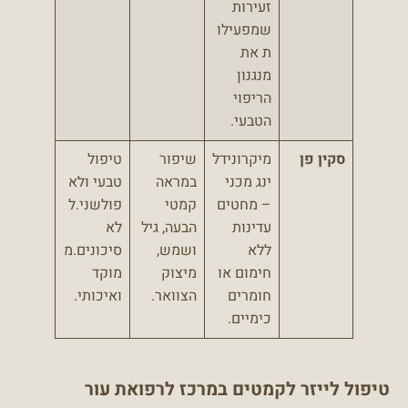
זעירות
שמפעילו
ת את
מנגנון
הריפוי
הטבעי.
סקין פן
מיקרונידל
שיפור
טיפול
ינג מכני
במראה
טבעי ולא
– מחטים
קמטי
פולשני.ל
עדינות
הבעה, גיל
לא
ללא
ושמש,
סיכונים.מ
חימום או
מיצוק
מוקד
חומרים
הצוואר.
ואיכותי.
כימיים.
טיפול לייזר לקמטים במרכז לרפואת עור