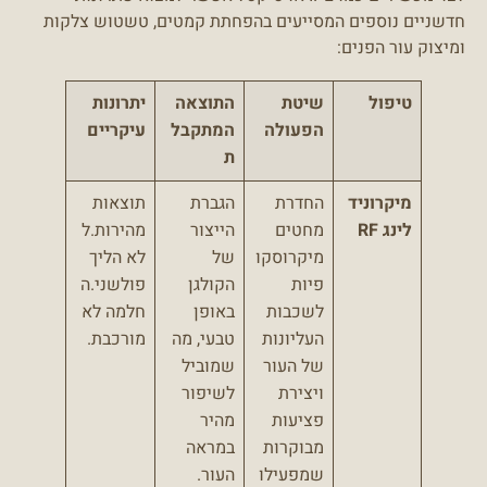
חדשניים נוספים המסייעים בהפחתת קמטים, טשטוש צלקות
ומיצוק עור הפנים:
טיפול
שיטת
התוצאה
יתרונות
הפעולה
המתקבל
עיקריים
ת
מיקרוניד
החדרת
הגברת
תוצאות
לינג RF
מחטים
הייצור
מהירות.ל
מיקרוסקו
של
לא הליך
פיות
הקולגן
פולשני.ה
לשכבות
באופן
חלמה לא
העליונות
טבעי, מה
מורכבת.
של העור
שמוביל
ויצירת
לשיפור
פציעות
מהיר
מבוקרות
במראה
שמפעילו
העור.