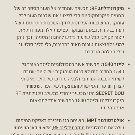
מיקרונידלינג RF:
מכשיר שמחדיר אל העור מספר רב של
מחטים מיקרוסקופיות כדי לפצוע את שכבות העור לכל
עומקן , מהשכבות העליונות לתוך השכבות התחתונות של
העור בזהירות ובאופן מבוקר. פציעות אלה מעודדות את
ייצור הקולגן ככל שהעור נדרש להתגונן מפניהן, וכך ניתן
להגיע לתוצאות טובות מאוד במהירות, בלי הליך פולשני
ובלי החלמה מורכבת.
לייזר 1540:
מכשיר אשר בטכנולוגיית לייזר באורך גל
1540 מחדיר חום לשכבות העמוקות של העור שגורם
לשינוי המבנה המרחבי ולבניה מחדש של קולגן איכותי
לצורך שיפור הגמישות והמוצקות של העור.
מכשיר
SECRET DOU
הינו מכשיר ייחודי במשלב טכנולוגיית RF
מיקרונידלינג ולייזר 1540 במכשיר אחד לתוצאות
אופטימליות.
אולטרפורמר MPT:
השיטה הזו מזכירה באפקט החימום
שלה את טכנולוגיית
מיקרונידלינג RF
, אלא שכאן השימוש
הוא בטכנולוגיית HIFU, על ידי מכשיר אולטרסאונד ששולח