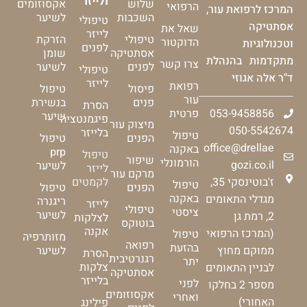
ולייזר
שלוש
אקסוזומים
הרפואי
המרכז לרפואת עור,
השכבות
לשיער
טיפולי
אסתטיקה
שאל את
לייזר
טיפולי
הזרקת
הדוקטור
וטכנולוגיות
לפנים
אסתטיקה
שומן
מתקדמות בהנהלת
צרו קשר
לפנים
לשיער
טיפולי
ד"ר אלה אגוזי
לייזר
רפואת
פיסול
טיפול
עור
פנים
בנשירת
הסרת
053-9458856
פרטית
שיער
פיגמנטציה
מיצוק עור
050-5542674
בלייזר
טיפול
הפנים
טיפול
office@drellae
באקנה
prp
טיפול
שיפור
הורמונלי
gozi.co.il
לשיער
לייזר
מרקם עור
ז'בוטינסקי 35,
לקמטים
טיפול
הפנים
טיפול
באקנה
מגדלי התאומים
ריגנרה
לייזר
טיפולי
ציסטי
לשיער
2, רמת גן
לצלקות
בוטוקס
אקנה
(המרכז הרפואי
טיפול
מזותרפיה
רפואה
בהזעת
ממוקם מחוץ
לשיער
הסרת
רגנרטיבית
יתר
צלקות
לבניין התאומים
אסתטיקה
בלייזר
לפני
מספר 2 בחלקו
אקסוזומים
ואחרי
האחורי)
פילינג