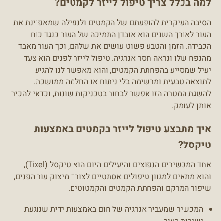
למה בכלל צריך טיפול לייזר לקמטים?
הסיבה העיקרית להופעתם של הקמטים ולנפילה שמאפיינת את
העור לאורך השנים הוא אובדן התמיכה של העור כנגד כוח
הכבידה. הזמן והטבע פשוט עושים את שלהם, וכך העור מאבד
מהנפח שלו ונראה חסר אנרגיה. טיפול לייזר לפנים הוא צעד
יעיל שמסייע בהפחתת הקמטים, והוא מאפשר לנו להגיע
לתוצאה טבעית ומרשימה בלי ניתוח או החלמה ממושכת.
להשגת המטרה הזו אפשר לבחור בטכניקות שונות, וכדאי להכיר
אותן לעומק.
איך מתבצע טיפול לייזר בקמטים באמצעות
טיקסל?
אחד המכשירים הנפוצים והיעילים היום הוא טיקסל (Tixel),
והוא מתאים למגוון טיפולים אסתטיים לצורך
מיצוק עור הפנים
,
שיפור המרקם והפחתת הקמטים והקמטוטים.
המכשיר שמעביר אנרגיה של חום באמצעות ידית שנוגעת
ישירות בעור.