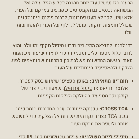
הבעיה הזו נעשית עוד יותר חמורה ככל שהגיל עולה ואל
המשוואה נכנסים גם הקמטוטים שפוגעים במרקם של העור.
אלא שיש לכך לא מעט פתרונות, לרבות
פילינג כימי לפנים
שכולל חומצות חזקות ופועל לקילוף של העור ולהתחדשות
שלו.
כדי להגיע לתוצאה המיטבית נדרש טיפול מקיף ומשולב, והוא
לרוב יכלול מספר כלים וטכניקות כדי לראות שיפור משמעותי
מאוד. הגישה החדשנית משלבת בין פתרונות שמותאמים לסוג
הצלקת ולמאפיינים הייחודיים של העור:
חומרים מתאימים:
באופן ספציפי שימוש בסקולפטרה,
אלנסה, רדיאס או
טיפול פרופילו
, שמעודדים ייצור של
קולגן וכך מסייעים בהחלקת הצלקות הקיימות.
CROSS TCA:
טכניקה ייחודית שבה מחדירים חומר כימי
בשם TCA בצורה נקודתית ישירות אל הצלקת, כדי לטשטש
אותה ולשפר את מרקם העור.
טיפולי לייזר משולבים:
שילוב טכנולוגיות כמו IPL כדי