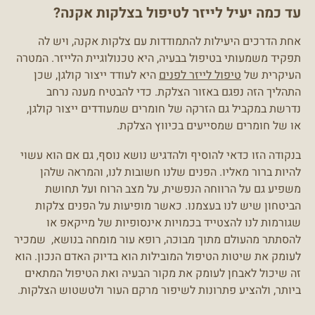
עד כמה יעיל לייזר לטיפול בצלקות אקנה?
אחת הדרכים היעילות להתמודדות עם צלקות אקנה, ויש לה
תפקיד משמעותי בטיפול בבעיה, היא טכנולוגיית הלייזר. המטרה
העיקרית של
טיפול לייזר לפנים
היא לעודד ייצור קולגן, שכן
התהליך הזה נפגם באזור הצלקת. כדי להבטיח מענה נרחב
נדרשת במקביל גם הזרקה של חומרים שמעודדים ייצור קולגן,
או של חומרים שמסייעים בכיווץ הצלקת.
בנקודה הזו כדאי להוסיף ולהדגיש נושא נוסף, גם אם הוא עשוי
להיות ברור מאליו. הפנים שלנו חשובות לנו, והמראה שלהן
משפיע גם על הרווחה הנפשית, על מצב הרוח ועל תחושת
הביטחון שיש לנו בעצמנו. כאשר מופיעות על הפנים צלקות
שגורמות לנו להצטייד בכמויות אינסופיות של מייקאפ או
להסתתר מהעולם מתוך מבוכה, רופא עור מומחה בנושא, שמכיר
לעומק את שיטות הטיפול המובילות הוא בדיוק האדם הנכון. הוא
זה שיכול לאבחן לעומק את מקור הבעיה ואת הטיפול המתאים
ביותר, ולהציע פתרונות לשיפור מרקם העור ולטשטוש הצלקות.