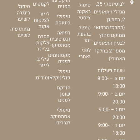
מרקם עור
ז'בוטינסקי 35,
לקמטים
טיפול
הפנים
טיפול
באקנה
מגדלי התאומים
ריגנרה
לייזר
טיפולי
ציסטי
לשיער
2, רמת גן
לצלקות
בוטוקס
אקנה
(המרכז הרפואי
טיפול
מזותרפיה
רפואה
בהזעת
ממוקם מחוץ
לשיער
הסרת
רגנרטיבית
יתר
צלקות
לבניין התאומים
אסתטיקה
בלייזר
לפני
מספר 2 בחלקו
אקסוזומים
ואחרי
האחורי)
פילינג
לפנים
לייזר
שעות פעילות
טיפול
פולינוקלאוטידים
יום א – 9:00-
18:00
הזרקת
יום ב – 9:00-
שומן
לפנים
20:00
יום ג – 9:00-
טיפולי
אסתטיקה
20:00
לגברים
יום ד – 9:00-
18:00