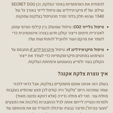
להפחית את האדמומיות באזור הצלקת, וכן SECRET DOU
שילוב של rf מיקרונידלינג עם טיפול לייזר באורך גל של
1540 שהוא חלק בלתי נפרד מהטיפול בצלקות עמוקות.
טיפול בלייזר CO2:
טיפול שמשלב בין קילוף ושיוף עמוק
לאנרגיית חימום וייצור קולגן חדש בצורה אינטנסיבית כדי
לשפר את מרקם העור ולהוביל להתחדשות שלו.
טיפול מיקרונידלינג rf:
טיפול
מיקרונדילינג rf
מתבסס על
השימוש במחטים מיקרוסקופיות כדי לעודד את ייצור
הקולגן בעור ולסייע בטשטוש והפחתת הצלקות.
איך נוצרת צלקת אקנה?
בשלב הזה אנחנו אמנם מתמקדים בצלקות, אבל כדאי לזכור
שמה שמכונה היום "צלקת" היה קודם לכן פצע שהופיע בעקבות
מחלת עור. זוהי לא מחלה נדירה (אלא דווקא נפוצה מאוד)
ולמרות הנטייה לייחס אותה לגיל ההתבגרות (ולכנות את הפצעים
"פצעי בגרות") מדובר בבעיה שיכולה להטריד גם את מנוחתם של