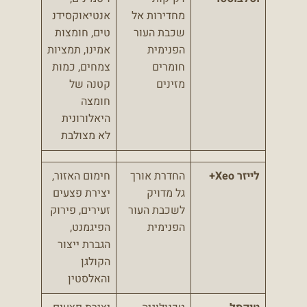
מחדירות אל
אנטיאוקסידנ
שכבת העור
טים, חומצות
הפנימית
אמינו, תמציות
חומרים
צמחים, כמות
מזינים
קטנה של
חומצה
היאלורונית
לא מצולבת
לייזר Xeo+
החדרת אורך
חימום האזור,
גל מדויק
יצירת פצעים
לשכבת העור
זעירים, פירוק
הפנימית
הפיגמנט,
הגברת ייצור
הקולגן
והאלסטין