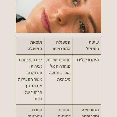
שיטת
הפעולה
תוצאת
הטיפול
המתבצעת
הפעולה
מיקרונידלינג
מחטים זעירות
יצירת פציעות
מוחדרות אל
זעירות
העור בתנועה
ומבוקרות
סיבובית
אשר מפעילות
את מנגנון
הריפוי של
העור
מזותרפיה
מחטים
החדרת
וסלבוסטר
דקיקות
ויטמינים,