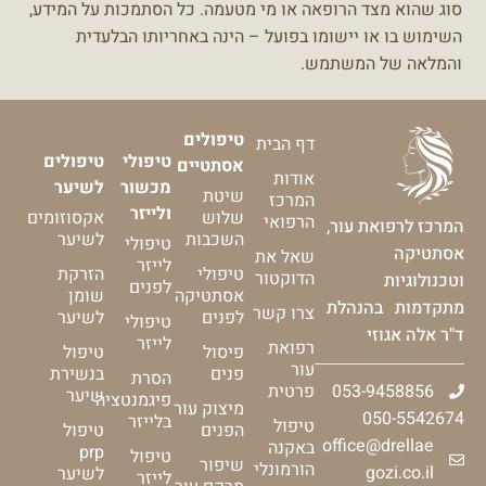
סוג שהוא מצד הרופאה או מי מטעמה.
כל הסתמכות על המידע,
השימוש בו או יישומו בפועל – הינה באחריותו הבלעדית
והמלאה של המשתמש.
טיפולים
דף הבית
טיפולי
טיפולים
אסתטיים
אודות
מכשור
לשיער
שיטת
המרכז
ולייזר
שלוש
אקסוזומים
הרפואי
המרכז לרפואת עור,
השכבות
לשיער
טיפולי
אסתטיקה
שאל את
לייזר
טיפולי
הזרקת
הדוקטור
וטכנולוגיות
לפנים
אסתטיקה
שומן
מתקדמות בהנהלת
צרו קשר
לפנים
לשיער
טיפולי
ד"ר אלה אגוזי
לייזר
רפואת
פיסול
טיפול
עור
פנים
בנשירת
הסרת
053-9458856
פרטית
שיער
פיגמנטציה
מיצוק עור
050-5542674
בלייזר
טיפול
הפנים
טיפול
office@drellae
באקנה
prp
טיפול
שיפור
הורמונלי
gozi.co.il
לשיער
לייזר