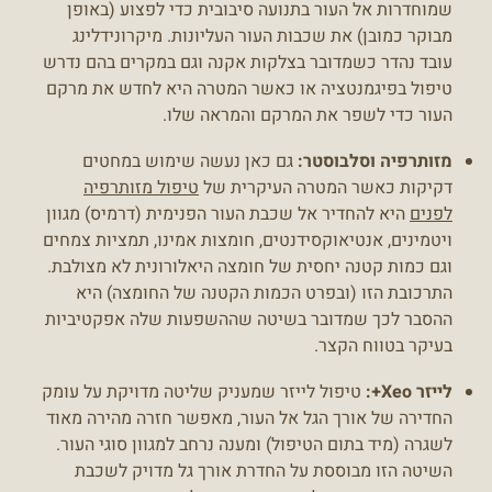
שמוחדרות אל העור בתנועה סיבובית כדי לפצוע (באופן
מבוקר כמובן) את שכבות העור העליונות. מיקרונידלינג
עובד נהדר כשמדובר בצלקות אקנה וגם במקרים בהם נדרש
טיפול בפיגמנטציה או כאשר המטרה היא לחדש את מרקם
העור כדי לשפר את המרקם והמראה שלו.
מזותרפיה וסלבוסטר:
גם כאן נעשה שימוש במחטים
דקיקות כאשר המטרה העיקרית של
טיפול מזותרפיה
לפנים
היא להחדיר אל שכבת העור הפנימית (דרמיס) מגוון
ויטמינים, אנטיאוקסידנטים, חומצות אמינו, תמציות צמחים
וגם כמות קטנה יחסית של חומצה היאלורונית לא מצולבת.
התרכובת הזו (ובפרט הכמות הקטנה של החומצה) היא
ההסבר לכך שמדובר בשיטה שההשפעות שלה אפקטיביות
בעיקר בטווח הקצר.
לייזר Xeo+:
טיפול לייזר שמעניק שליטה מדויקת על עומק
החדירה של אורך הגל אל העור, מאפשר חזרה מהירה מאוד
לשגרה (מיד בתום הטיפול) ומענה נרחב למגוון סוגי העור.
השיטה הזו מבוססת על החדרת אורך גל מדויק לשכבת