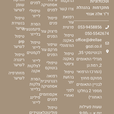
הדוקטור
וטכנולוגיות
לפנים
אסתטיקה
שומן
מתקדמות בהנהלת
צרו קשר
לפנים
לשיער
טיפולי
ד"ר אלה אגוזי
לייזר
רפואת
פיסול
טיפול
עור
פנים
בנשירת
הסרת
053-9458856
פרטית
שיער
פיגמנטציה
מיצוק עור
050-5542674
בלייזר
טיפול
הפנים
טיפול
office@drellae
באקנה
prp
טיפול
שיפור
הורמונלי
gozi.co.il
לשיער
לייזר
מרקם עור
ז'בוטינסקי 35,
לקמטים
טיפול
הפנים
טיפול
באקנה
מגדלי התאומים
ריגנרה
לייזר
טיפולי
ציסטי
לשיער
2, רמת גן
לצלקות
בוטוקס
אקנה
(המרכז הרפואי
טיפול
מזותרפיה
רפואה
בהזעת
ממוקם מחוץ
לשיער
הסרת
רגנרטיבית
יתר
צלקות
לבניין התאומים
אסתטיקה
בלייזר
לפני
מספר 2 בחלקו
אקסוזומים
ואחרי
האחורי)
פילינג
לפנים
לייזר
שעות פעילות
טיפול
פולינוקלאוטידים
יום א – 9:00-