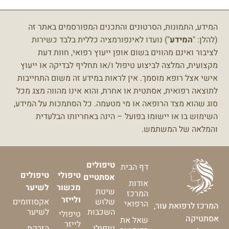
המידע, התמונות, הסרטונים והתכנים המפורסמים באתר זה
(להלן: "
המידע
") נועדו לאינפורמציה כללית בלבד כשירות
לציבור ואינם מהווים בשום אופן ייעוץ רפואי, חוות דעת
מקצועית, המלצה לביצוע טיפול ו/או תחליף לבדיקה או ייעוץ
אישי אצל רופא מוסמך.
אין לראות במידע זה משום התחייבות
לתוצאה רפואית, אסתטית או אחרת, והוא אינו מהווה מצג מכל
סוג שהוא מצד הרופאה או מי מטעמה.
כל הסתמכות על המידע,
השימוש בו או יישומו בפועל – הינה באחריותו הבלעדית
והמלאה של המשתמש.
טיפולים
דף הבית
טיפולי
טיפולים
אסתטיים
אודות
מכשור
לשיער
שיטת
המרכז
ולייזר
שלוש
אקסוזומים
הרפואי
המרכז לרפואת עור,
השכבות
לשיער
טיפולי
אסתטיקה
שאל את
לייזר
טיפולי
הזרקת