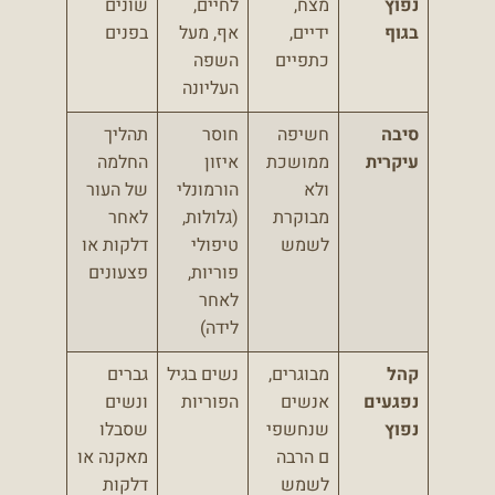
נפוץ
מצח,
לחיים,
שונים
בגוף
ידיים,
אף, מעל
בפנים
כתפיים
השפה
העליונה
סיבה
חשיפה
חוסר
תהליך
עיקרית
ממושכת
איזון
החלמה
ולא
הורמונלי
של העור
מבוקרת
(גלולות,
לאחר
לשמש
טיפולי
דלקות או
פוריות,
פצעונים
לאחר
לידה)
קהל
מבוגרים,
נשים בגיל
גברים
נפגעים
אנשים
הפוריות
ונשים
נפוץ
שנחשפי
שסבלו
ם הרבה
מאקנה או
לשמש
דלקות