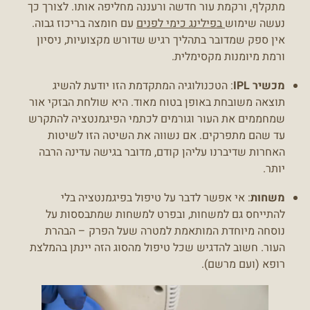
מתקלף, ורקמת עור חדשה ורעננה מחליפה אותו. לצורך כך
נעשה שימוש
בפילינג כימי לפנים
עם חומצה בריכוז גבוה.
אין ספק שמדובר בתהליך רגיש שדורש מקצועיות, ניסיון
ורמת מיומנות מקסימלית.
מכשיר IPL
: הטכנולוגיה המתקדמת הזו יודעת להשיג
תוצאה משובחת באופן בטוח מאוד. היא שולחת הבזקי אור
שמחממים את העור וגורמים לכתמי הפיגמנטציה להתקרש
עד שהם מתפרקים. אם נשווה את השיטה הזו לשיטות
האחרות שדיברנו עליהן קודם, מדובר בגישה עדינה הרבה
יותר.
משחות
: אי אפשר לדבר על טיפול בפיגמנטציה בלי
להתייחס גם למשחות, ובפרט למשחות שמתבססות על
נוסחה מיוחדת המותאמת למטרה שעל הפרק – הבהרת
העור. חשוב להדגיש שכל טיפול מהסוג הזה יינתן בהמלצת
רופא (ועם מרשם).