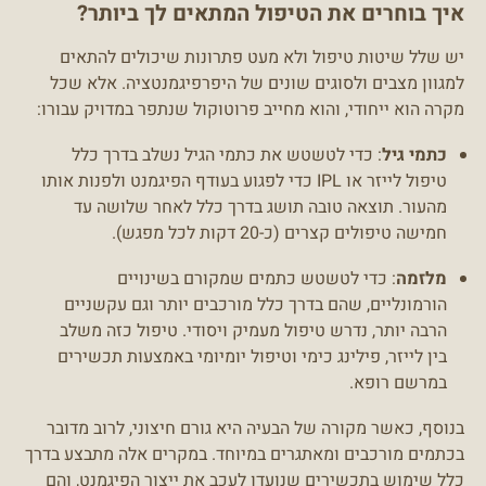
איך בוחרים את הטיפול המתאים לך ביותר?
יש שלל שיטות טיפול ולא מעט פתרונות שיכולים להתאים
למגוון מצבים ולסוגים שונים של היפרפיגמנטציה. אלא שכל
מקרה הוא ייחודי, והוא מחייב פרוטוקול שנתפר במדויק עבורו:
כתמי גיל
: כדי לטשטש את כתמי הגיל נשלב בדרך כלל
טיפול לייזר או IPL כדי לפגוע בעודף הפיגמנט ולפנות אותו
מהעור. תוצאה טובה תושג בדרך כלל לאחר שלושה עד
חמישה טיפולים קצרים (כ-20 דקות לכל מפגש).
מלזמה
: כדי לטשטש כתמים שמקורם בשינויים
הורמונליים, שהם בדרך כלל מורכבים יותר וגם עקשניים
הרבה יותר, נדרש טיפול מעמיק ויסודי. טיפול כזה משלב
בין לייזר, פילינג כימי וטיפול יומיומי באמצעות תכשירים
במרשם רופא.
בנוסף, כאשר מקורה של הבעיה היא גורם חיצוני, לרוב מדובר
בכתמים מורכבים ומאתגרים במיוחד. במקרים אלה מתבצע בדרך
כלל שימוש בתכשירים שנועדו לעכב את ייצור הפיגמנט, והם