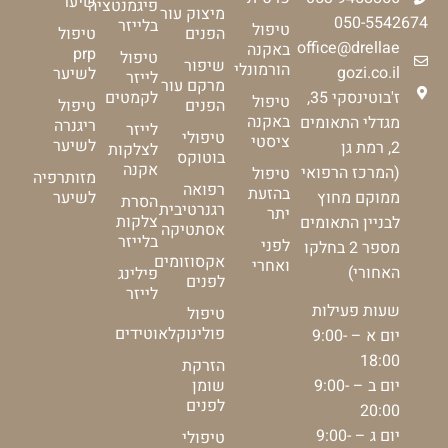
שיער
פיגמנטציה
מיצוק עור
050-5542674
בלייזר
טיפול
הפנים
טיפול
office@drellae
באקנה
prp
טיפול
שיפור
הורמונלי
gozi.co.il
לשיער
לייזר
מרקם עור
ז'בוטינסקי 35,
לקמטים
טיפול
הפנים
טיפול
באקנה
מגדלי התאומים
ריגנרה
לייזר
טיפולי
ציסטי
לשיער
2, רמת גן
לצלקות
בוטוקס
אקנה
(המרכז הרפואי
טיפול
מזותרפיה
רפואה
בהזעת
ממוקם מחוץ
לשיער
הסרת
רגנרטיבית
יתר
צלקות
לבניין התאומים
אסתטיקה
בלייזר
לפני
מספר 2 בחלקו
אקסוזומים
ואחרי
האחורי)
פילינג
לפנים
לייזר
שעות פעילות
טיפול
פולינוקלאוטידים
יום א – 9:00-
18:00
הזרקת
יום ב – 9:00-
שומן
לפנים
20:00
יום ג – 9:00-
טיפולי