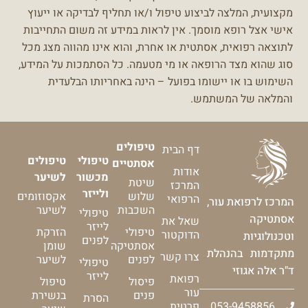
מקצועית, המלצה לביצוע טיפול ו/או תחליף לבדיקה או ייעוץ
אישי אצל רופא מוסמך.
אין לראות במידע זה משום התחייבות
לתוצאה רפואית, אסתטית או אחרת, והוא אינו מהווה מצג מכל
סוג שהוא מצד הרופאה או מי מטעמה.
כל הסתמכות על המידע,
השימוש בו או יישומו בפועל – הינה באחריותו הבלעדית
והמלאה של המשתמש.
טיפולים
דף הבית
טיפולי
טיפולים
אסתטיים
אודות
מכשור
לשיער
שיטת
המרכז
ולייזר
שלוש
אקסוזומים
הרפואי
המרכז לרפואת עור,
השכבות
לשיער
טיפולי
אסתטיקה
שאל את
לייזר
טיפולי
הזרקת
הדוקטור
וטכנולוגיות
לפנים
אסתטיקה
שומן
מתקדמות בהנהלת
צרו קשר
לפנים
לשיער
טיפולי
ד"ר אלה אגוזי
לייזר
רפואת
פיסול
טיפול
עור
פנים
בנשירת
הסרת
053-9458856
פרטית