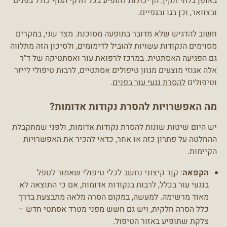
באופן בלתי תקין. הן יכולות להופיע בכל חלקי הגוף כולל בפנים
ובצוואר, וכן בגו ובגפיים.
חשוב להדגיש שלא מדובר בתופעה מסוכנת. מצד שני, במקרים
מסוימים הנקודות עשויות להוביל לדימומים, ולסיכון הזה מתלווה
גם הפגיעה האסתטית. במרכז לרפואת עור ואסתטיקה של ד"ר
אלה אגוזי מוצעים מגוון טיפולים אסתטיים, לרבות טיפולי לייזר
וטיפולים
להסרת נגעי עור בפנים
.
מה האפשרויות להסרת נקודות אדומות?
יש היום שיטות שונות להסרת נקודות אדומות, ולפני שמתקבלת
ההחלטה על פתרון כזה או אחר, כדאי להכיר את האפשרויות
הקיימות.
הקפאה
: קןר קיצוני נחשב לכלי טיפולי שאמור לטפל
בנגעי עור בכלל, לרבות בנקודות אדומות, אם כי התוצאה לא
מאוד מרשימה. למעשה, במקום הסרה מלאה מתבצעת בדרך
כלל הסרה חלקית, ויש גם חשש מפני מטרד אסתטי חדש –
צלקת שתופיע באזור הטיפול.