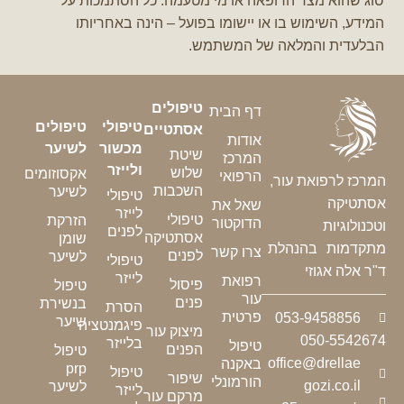
סוג שהוא מצד הרופאה או מי מטעמה.
כל הסתמכות על
המידע, השימוש בו או יישומו בפועל – הינה באחריותו
הבלעדית והמלאה של המשתמש.
טיפולים
דף הבית
טיפולי
טיפולים
אסתטיים
אודות
מכשור
לשיער
שיטת
המרכז
ולייזר
שלוש
אקסוזומים
הרפואי
המרכז לרפואת עור,
השכבות
לשיער
טיפולי
אסתטיקה
שאל את
לייזר
טיפולי
הזרקת
הדוקטור
וטכנולוגיות
לפנים
אסתטיקה
שומן
מתקדמות בהנהלת
צרו קשר
לפנים
לשיער
טיפולי
ד"ר אלה אגוזי
לייזר
רפואת
פיסול
טיפול
עור
פנים
בנשירת
הסרת
פרטית
053-9458856
שיער
פיגמנטציה
מיצוק עור
050-5542674
בלייזר
טיפול
הפנים
טיפול
office@drellae
באקנה
prp
טיפול
שיפור
הורמונלי
gozi.co.il
לשיער
לייזר
מרקם עור