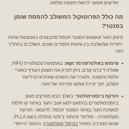
חודשים אפשר לראות תוצאה נפלאה.
מה כולל הפרוטוקול המשולב להמסת שומן
בסנטר?
מיצוק העור וטשטוש הסנטר הכפול מתבצעים באמצעות שיטה
ייחודית שמשלבת בין שיטות וחומרים שונים. השלבים בתהליך
הזה:
שימוש באולטרפורמר mpt:
באמצעות טכנולוגיית HIFU,
שעליה דיברנו קודם, ניתן לפרק את השומן העודף באזורי
הלסת והסנטר, ולעורר את התאים שאחראיים לייצור
הקולגן, תוך יצירת אפקט מתיחה של העור.
הזרקת ביוסטימולטור:
בשלב הבא מוזרקים מגוון
ביוסטימולטורים בהתאם לסוג ועובי העור באיזור קו הלסת
למשיכת העור באיזור הסנטר הכפול. לדוגמא : הזרקת
סקולפטרה – פולימר סינתטי ביולוגי מתכלה בשם PLLA,
שהוא המרכיב הפעיל
בטיפול סקולפטרה
. החומר הייחודי