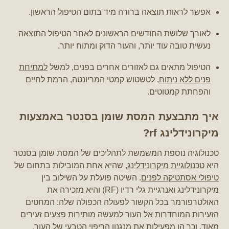
אפשר לראות תוצאה ברורה מיד בתום הטיפול הראשון.
לאורך שלושת החודשים הראשונים לאחר הטיפול התוצאה
נעשית טובה עוד יותר, והעור הדוק ומתוח יותר.
הטיפול מתאים גם לאזורים אחרים בפנים, למשל
למתיחת
פנים ללא ניתוח
, לטשטוש קמטי המריונטה, הרמת לחיים
והפחתת קמטוטים.
איך מתבצעת המסת שומן בסנטר באמצעות
מיקרונידלינג rf?
טכנולוגיה נוספת המשמשת לתהליכים של המסת שומן בסנטר
היא
טכנולוגיית מיקרונידלינג
, שהיא אחת המובילות בתחום של
טיפולי אסתטיקה לפנים
. השיטה פועלת על השילוב בין
מיקרונידלינג ואנרגיית גלי רדיו (RF) והיא מזכירה את
האולטרפורמר בכל הקשור לפעולה הכפולה שלה: המחטים
הזעירות המוחדרות אל העור למעשה מותירות פצעים זעירים
מאוד, וכך הן מפעילות את מנגנון הריפוי הטבעי של העור.