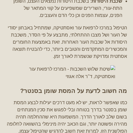
שכבת היסודות
: בשכבת היסודות נמצאים העצם, השומן
התת-עורי, השרירים שמשפיעים על קווי המתאר של
הפנים, עצמות הפנים וכן כלי הדם והעצבים.
הטיפול במרכז לרפואת עור ואסתטיקה, שמתחיל באבחון יסודי
של העור ושל מצבו ההתחלתי, מתבצע על פי הסדר, משכבת
היסודות אל שכבות העור האחרות. זאת באמצעות החומרים
והמכשירים המתקדמים והטובים ביותר, כדי להבטיח תוצאה
אסתטית ומדויקת שנשמרת לאורך זמן.
מה חשוב לדעת על המסת שומן בסנטר?
כמו שאפשר לראות, יש לא מעט דרכים יעילות לבצע המסת
שומן בסנטר בדרך בטוחה ובלי לפגוש את סכין המנתחים
בשום שלב לאורך הדרך. המשמעות היא שההחלמה תהיה
מהירה ופשוטה יותר, וגם הכאב יהיה מינימלי בהשוואה לחלופה
הפולשנית הזו. למרות זאת חשוב להדגיש שהטיפול עצמו,