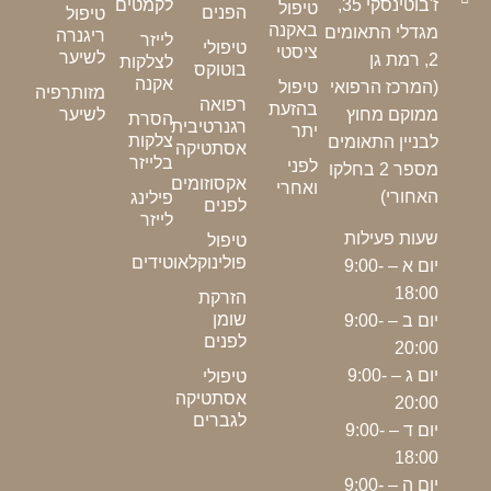
לקמטים
ז'בוטינסקי 35,
טיפול
הפנים
טיפול
באקנה
מגדלי התאומים
ריגנרה
לייזר
טיפולי
ציסטי
לשיער
2, רמת גן
לצלקות
בוטוקס
אקנה
(המרכז הרפואי
טיפול
מזותרפיה
רפואה
בהזעת
לשיער
ממוקם מחוץ
הסרת
רגנרטיבית
יתר
צלקות
לבניין התאומים
אסתטיקה
בלייזר
לפני
מספר 2 בחלקו
אקסוזומים
ואחרי
האחורי)
פילינג
לפנים
לייזר
שעות פעילות
טיפול
פולינוקלאוטידים
יום א – 9:00-
18:00
הזרקת
שומן
יום ב – 9:00-
לפנים
20:00
יום ג – 9:00-
טיפולי
אסתטיקה
20:00
לגברים
יום ד – 9:00-
18:00
יום ה – 9:00-