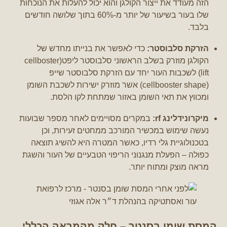
הזה מעודד את ייצור הקולגן והוא יכול להעלות את הנוכחות
שלו בעור בשיעור של יותר מ-60% בתוך שלושה חודשים
בלבד.
הזרקת סלבוסטר:
כדי לאפשר את בנייתו מחדש של
הקולגן מוזרק בשלב הראשוני סלבוסטר ליפט(cellboster
lift) לשכבות העור יחד עם הזרקת סלבוסטר שייפ
(cellbooster shape) אשר מוזרק ישירות לשכבת השומן
ומכווץ את תאי השומן באזור שמתחת לקו הלסת.
מיקרונידלינג rf:
במקרים מסויימים לאחר מספר שבועות
נעשה שימוש במכשיר המורכב ממחטים זעירות, וכן
בטכנולוגיית גלי רדיו, כאשר המטרה היא להשיג תוצאה
כפולה – הפעלת מנגנוני הריפוי הטבעיים של העור והשגת
מראה מוצק ומתוח יותר.
המסת שומן בסנטר – חלק מהמראה הכללי