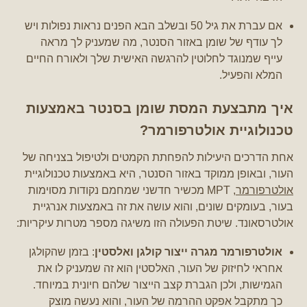
אם עברת את גיל 50 ובשלב הבא הפנים נראות נפולות ויש
לך עודף של שומן באזור הסנטר, מה שמעניק לך מראה
עייף שמנוגד לחלוטין להרגשה האישית שלך ולאורח החיים
המלא והפעיל.
איך מתבצעת המסת שומן בסנטר באמצעות
טכנולוגיית אולטרפורמר?
אחת הדרכים היעילות להפחתת הקמטים ולטיפול בצניחה של
העור, ובאופן ממוקד באזור הסנטר, היא באמצעות טכנולוגיית
אולטרפורמר
, MPT מכשיר חדשני שמחמם נקודות מסוימות
בעור, בעומקים שונים, והוא עושה את זה באמצעות אנרגיית
אולטרסאונד. שיטת הפעולה הזו משיגה מספר מטרות עיקריות:
אולטרפורמר מגרה ייצור קולגן ואלסטין
: בזמן שהקולגן
אחראי לחיזוק של העור, האלסטין הוא זה שמעניק לו את
הגמישות, ולכן הגברת קצב הייצור שלהם חיונית במיוחד.
כך מתקבל אפקט ההרמה של העור, והוא נעשה מוצק