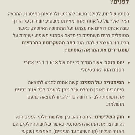
לפנים?
בסופו של יום, לכולנו חשוב להרגיש ולהיראות במיטבנו. המראה
האידיאלי של כל אחת ואחד מאיתנו משפיע ישירות על הדרך
שבה אנחנו רואים את עצמנו ועל התחושה האישית, כאשר
מטופלים רבים משתפים כי מראה אסתטי משפיע ישירות על
הביטחון העצמי שלהם. הנה
כמה מהעקרונות המרכזיים
שמגדירים את המראה האסתטי:
יחס הזהב
: אשר מגדיר כי יחס של 1:1.618 בין אזורי
הפנים הוא האופטימלי.
הסימטריה של הפנים
: קשה אמנם להגיע לתוצאה
סימטרית באופן מוחלט אבל ניתן להעניק לכל אזור בפנים
את תשומת הלב הדרושה כדי להגיע לתוצאה כמעט
מושלמת.
חוק השלישים
: היחס הזהב בין שלושת חלקי הפנים הוא
זה שיוצר את המראה האסתטי, כאשר שלושת החלקים הם
האזור העליון (קו השיער עד העיניים), האמצעי (שקעי