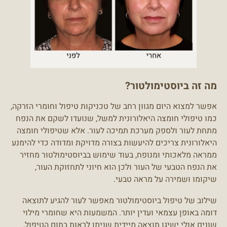
מה זה ביוסטימולטור?
אפשר למצוא היום מגוון רחב של טכניקות טיפול וחומרי הזרקה,
כמו טיפולי חומצה היאלורונית למשל, שנועדו לשקם את הנפח
מתחת לעור ולספק מערכת תמיכה לעור. אלא שטיפולי חומצה
היאלורונית צריכים להיעשות בצורה מדויקת ומדודה כדי להימנע
ממראה מלאכותי ומנופח, בעוד שימוש בביוסטימולטור מחזיר
את הנפח הטבעי של העור ולכן הוא חיוני לתחזוקת העור,
שיקומו ושמירה על מראה טבעי.
שילוב של טיפול ביוסטימולטור מאפשר לעור להגיע לתוצאה
דומה באופן עצמאי ועדין יותר. המשמעות היא שחומרי מילוי
שונים אולי ישיגו תוצאה מיידית שניתן לראות בתום הטיפול,