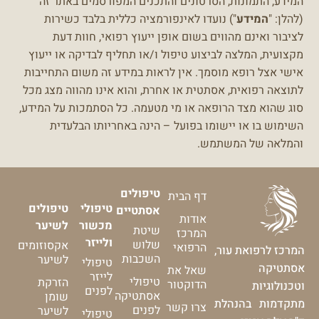
המידע, התמונות, הסרטונים והתכנים המפורסמים באתר זה
(להלן: "
המידע
") נועדו לאינפורמציה כללית בלבד כשירות
לציבור ואינם מהווים בשום אופן ייעוץ רפואי, חוות דעת
מקצועית, המלצה לביצוע טיפול ו/או תחליף לבדיקה או ייעוץ
אישי אצל רופא מוסמך.
אין לראות במידע זה משום התחייבות
לתוצאה רפואית, אסתטית או אחרת, והוא אינו מהווה מצג מכל
סוג שהוא מצד הרופאה או מי מטעמה.
כל הסתמכות על המידע,
השימוש בו או יישומו בפועל – הינה באחריותו הבלעדית
והמלאה של המשתמש.
טיפולים
דף הבית
טיפולי
טיפולים
אסתטיים
אודות
מכשור
לשיער
שיטת
המרכז
ולייזר
שלוש
אקסוזומים
הרפואי
המרכז לרפואת עור,
השכבות
לשיער
טיפולי
אסתטיקה
שאל את
לייזר
טיפולי
הזרקת
הדוקטור
וטכנולוגיות
לפנים
אסתטיקה
שומן
מתקדמות בהנהלת
צרו קשר
לפנים
לשיער
טיפולי