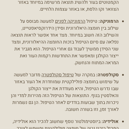
הקמטוטים בעור ולהשיג תוצאה מרשימה במיוחד באזור
הצוואר וקו הלסת, או באזור עצמות הלחיים.
הרמוניקה:
טיפול
הרמוניקה לפנים
למעשה מבוסס על
שילוב בין חומצה היאלורונית וסידן הידרוקסיאפטייט,
והשילוב הזה חשוב במיוחד. מצד אחד אפשר לראות תוצאה
נפלאה עם סיום הטיפול בזכות החומצה ההיאלורונית, ומצד
שני הסידן ממשיך לעבוד גם אחרי הטיפול. הוא מגביר את
ייצור הקולגן ומאפשר את התחדשות רקמות העור ואת
המראה המתוח והנחשק.
סקולפטרה:
במקרה של
טיפול סקולפטרה
מדובר למעשה
על שימוש בחומצה פולילקטית שמוחדרת אל העור באזור
שבו נדרש הטיפול, והיא מעודדת את ייצור הקולגן
והאלסטין בגוף. התוצאות של הטיפול הזה מהירות למדי והן
ניכרות בתוך שבועות בודדים לאחר הטיפול. הן גם נשמרות
לאורך זמן, וזו בשורה חשובה.
אולידיה:
ביוסטימולטור נוסף שחשוב להכיר הוא אולידיה,
המכיל ריכוז גבוה של חומצה פולילקטית ומשמש לצורך