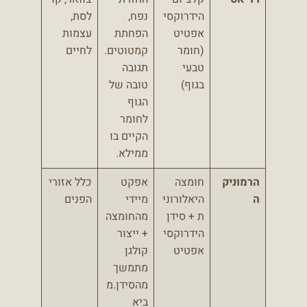
הידרוקסי
נפח,
לסת,
אפטיט
הפחתת
עצמות
(חומר
קמטוטים.
לחיים
טבעי
תגובה
בגוף)
טובה של
הגוף
לחומר
הקיים בו
ממילא.
הרמוניק
חומצה
אפקט
כלל אזורי
ה
היאלורוני
מיידי
הפנים
ת + סידן
מהחומצה
הידרוקסי
+ ייצור
אפטיט
קולגן
מתמשך
מהסידן.מ
ביא