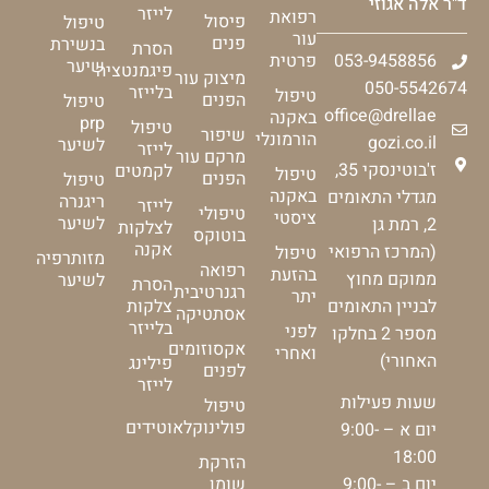
ד"ר אלה אגוזי
לייזר
רפואת
פיסול
טיפול
עור
פנים
בנשירת
הסרת
053-9458856
פרטית
שיער
פיגמנטציה
מיצוק עור
050-5542674
בלייזר
טיפול
הפנים
טיפול
office@drellae
באקנה
prp
טיפול
שיפור
הורמונלי
gozi.co.il
לשיער
לייזר
מרקם עור
ז'בוטינסקי 35,
לקמטים
טיפול
הפנים
טיפול
באקנה
מגדלי התאומים
ריגנרה
לייזר
טיפולי
ציסטי
לשיער
2, רמת גן
לצלקות
בוטוקס
אקנה
(המרכז הרפואי
טיפול
מזותרפיה
רפואה
בהזעת
ממוקם מחוץ
לשיער
הסרת
רגנרטיבית
יתר
צלקות
לבניין התאומים
אסתטיקה
בלייזר
לפני
מספר 2 בחלקו
אקסוזומים
ואחרי
האחורי)
פילינג
לפנים
לייזר
שעות פעילות
טיפול
פולינוקלאוטידים
יום א – 9:00-
18:00
הזרקת
יום ב – 9:00-
שומן