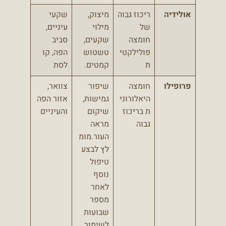
אולידיה
ריכוז גבוה
מיצוק,
שקעי
של
מילוי
עיניים,
חומצה
שקעים,
סביב
פולילקטי
טשטוש
הפה, קו
ת
קמטים.
לסת
פרופילו
חומצה
שיפור
צוואר,
היאלורוני
גמישות,
אזור הפה
ת בריכוז
שיקום
והעיניים
גבוה
מראה
העור.מומ
לץ לבצע
טיפול
נוסף
לאחר
מספר
שבועות
לשימור