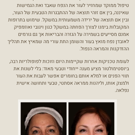
טיפול ממוקד שמחזיר לעור את הנפח שאבד ואת הגמישות
שאיננה, בין אם זוהי תוצאה של ההתבגרות הטבעית של העור,
ובין אם תוצאה של ירידה משמעותית במשקל. שימוש בתרופות
המקובלות בימנו לצורך הפחתה במשקל כגון ויגובי ואוזמפיק
אמנם מסייעים בשמירה על הגזרה והבריאות אך גם גורמים
לאובדן נפח מואץ בעור והשומן התת עורי מה שמאיץ את תהליך
ההזדקנות והמראה הנפול.
לעומת טכניקות אחרות שקיימות היום וזוכות לפופולריות רבה,
ביוסטימולטור מציע מענה ייחודי וטבעי מאוד: בלי לשנות את
תווי הפנים או למלא אותם בחומרים אפשר לעבות את העור
ולמצק אותו, וליהנות ממראה אסתטי, טבעי ותחושה אישית
נפלאה.