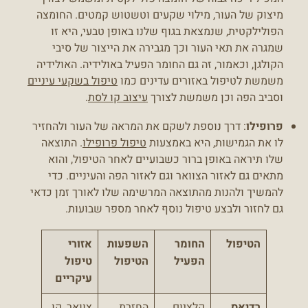
מיצוק של העור, מילוי שקעים וטשטוש קמטים. החומצה
הפולילקטית, שנמצאת בגוף שלנו באופן טבעי, היא זו
שמגרה את תאי העור וכך מגבירה את הייצור של סיבי
הקולגן, וכאמור, זה גם החומר הפעיל באולידיה. האולידיה
משמשת לטיפול באזורים עדינים כמו
טיפול בשקעי עיניים
וסביב הפה וכן משמשת לצורך
עיצוב קו לסת
.
פרופילו
: דרך נוספת לשקם את המראה של העור ולהחזיר
לו את הגמישות, היא באמצעות
טיפול פרופילו
. התוצאה
שלו תיראה באופן ברור כשבועיים לאחר הטיפול, והוא
מתאים גם לאזור הצוואר וגם לאזור הפה והעיניים. כדי
להמשיך ולהנות מהתוצאה המרשימה שלו לאורך זמן כדאי
גם לחזור ולבצע טיפול נוסף לאחר מספר שבועות.
הטיפול
החומר
השפעות
אזורי
הפעיל
הטיפול
טיפול
עיקריים
רדיאס
קלציום
החזרת
צוואר, קו