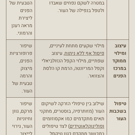
במטרה לשקם נפחים שאבדו
הטבעית של
ולטפל בנפילה של העור.
הפנים
ליצירת
מראה רענן
והרמוני.
עיצוב
מילוי שקעים מתחת לעיניים,
שיפור
ומילוי
פיסול אף ללא ניתוח
, עיצוב
פרופורציות
ממוקד
שפתיים, מילוי הקפל הנזולביאלי
הפנים,
במרכז
וקפל המריונטה, הרמת קו הלסת
מיצוק
הפנים
והצוואר.
והרמה
טבעית של
העור.
טיפול
שילוב בין טיפולי הזרקה לשיקום
שיפור
בשכבות
העור (מזותרפיה, בוסטרים, מתקני
מרקם, גוון
העור
תאים מתקדמים כמו אקסוזומים
וחיוניות
ופולינוקלאוטידים
) לצד טיפולים
העור, גירוי
במכשור מתקדם כגון טיקסל
לייצור