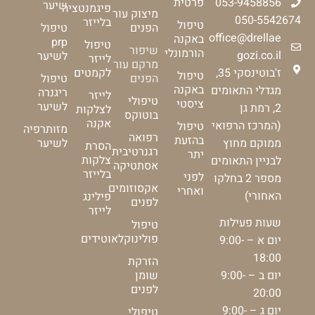
053-9458856
פרטית
שיער
פיגמנטציה
מיצוק עור
050-5542674
בלייזר
טיפול
הפנים
טיפול
office@drellae
באקנה
prp
טיפול
שיפור
הורמונלי
gozi.co.il
לשיער
לייזר
מרקם עור
ז'בוטינסקי 35,
לקמטים
טיפול
הפנים
טיפול
באקנה
מגדלי התאומים
ריגנרה
לייזר
טיפולי
ציסטי
לשיער
2, רמת גן
לצלקות
בוטוקס
אקנה
(המרכז הרפואי
טיפול
מזותרפיה
רפואה
בהזעת
ממוקם מחוץ
לשיער
הסרת
רגנרטיבית
יתר
צלקות
לבניין התאומים
אסתטיקה
בלייזר
לפני
מספר 2 בחלקו
אקסוזומים
ואחרי
האחורי)
פילינג
לפנים
לייזר
שעות פעילות
טיפול
פולינוקלאוטידים
יום א – 9:00-
18:00
הזרקת
יום ב – 9:00-
שומן
לפנים
20:00
יום ג – 9:00-
טיפולי