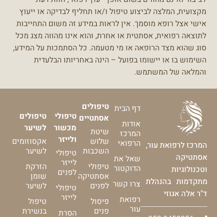
מקצועית, המלצה לביצוע טיפול ו/או תחליף לבדיקה או ייעוץ
אישי אצל רופא מוסמך.
אין לראות במידע זה משום התחייבות
לתוצאה רפואית, אסתטית או אחרת, והוא אינו מהווה מצג מכל
סוג שהוא מצד הרופאה או מי מטעמה.
כל הסתמכות על המידע,
השימוש בו או יישומו בפועל – הינה באחריותו הבלעדית
והמלאה של המשתמש.
טיפולים
דף הבית
טיפולי
טיפולים
אסתטיים
אודות
מכשור
לשיער
שיטת
המרכז
ולייזר
שלוש
אקסוזומים
הרפואי
המרכז לרפואת עור,
השכבות
לשיער
טיפולי
אסתטיקה
שאל את
לייזר
טיפולי
הזרקת
הדוקטור
וטכנולוגיות
לפנים
אסתטיקה
שומן
מתקדמות בהנהלת
צרו קשר
לפנים
לשיער
טיפולי
ד"ר אלה אגוזי
לייזר
רפואת
פיסול
טיפול
עור
פנים
בנשירת
הסרת