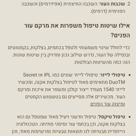
שכבות העור
: השכבה החיצונית (אפידרמיס) והשכבה
הפנימית (דרמיס).
אילו שיטות טיפול משפרות את מרקם עור
הפנים?
כדי לחולל שינוי משמעותי ולטפל בכתמים, בצלקות, בקמטוטים
ובנפילה של העור, נדרש שילוב נכון ומדויק בין שיטות שונות.
הנה כמה מהשיטות הבולטות:
טיפולי לייזר
: טיפולי לייזר שונים כמו IPL או Secret
TM
Duo
מתאימים מאוד לטיפול בצלקות אקנה, ומכשיר
לייזר 1540 מעודד ייצור קולגן ומשפר את איכות ומרקם
העור. מכשירים אלה מסייעים גם בטשטוש הקמטים
ומיצוק עור הפנים
.
טיפול טיקסל
: טיפול חדשני ויעיל מאוד שמטפל גם הוא
בצלקות אקנה, וכן בכתמי עור וסימני מתיחה. הטכנולוגיה
הייחודית מבטיחה לנו תוצאות טבעיות ומרשימות מאוד, והן