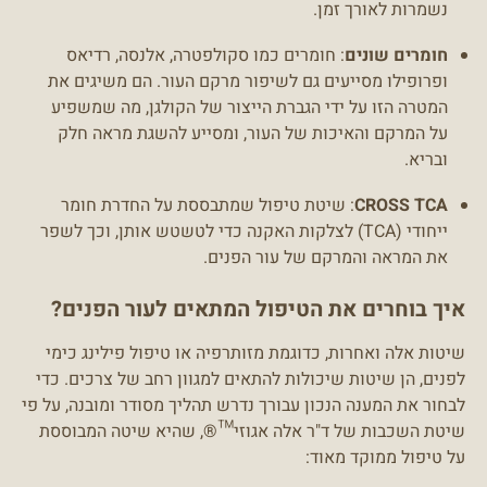
נשמרות לאורך זמן.
חומרים שונים
: חומרים כמו סקולפטרה, אלנסה, רדיאס
ופרופילו מסייעים גם לשיפור מרקם העור. הם משיגים את
המטרה הזו על ידי הגברת הייצור של הקולגן, מה שמשפיע
על המרקם והאיכות של העור, ומסייע להשגת מראה חלק
ובריא.
CROSS TCA
: שיטת טיפול שמתבססת על החדרת חומר
ייחודי (TCA) לצלקות האקנה כדי לטשטש אותן, וכך לשפר
את המראה והמרקם של עור הפנים.
איך בוחרים את הטיפול המתאים לעור הפנים?
שיטות אלה ואחרות, כדוגמת מזותרפיה או טיפול פילינג כימי
לפנים, הן שיטות שיכולות להתאים למגוון רחב של צרכים. כדי
לבחור את המענה הנכון עבורך נדרש תהליך מסודר ומובנה, על פי
שיטת השכבות של ד"ר אלה אגוזי™®, שהיא שיטה המבוססת
על טיפול ממוקד מאוד: