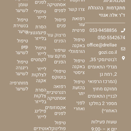
וטכנולוגיות
לפנים
אסתטיקה
שומן
מתקדמות בהנהלת
צרו קשר
לפנים
לשיער
טיפולי
ד"ר אלה אגוזי
לייזר
רפואת
פיסול
טיפול
עור
פנים
בנשירת
הסרת
053-9458856
פרטית
שיער
פיגמנטציה
מיצוק עור
050-5542674
בלייזר
טיפול
הפנים
טיפול
office@drellae
באקנה
prp
טיפול
שיפור
הורמונלי
gozi.co.il
לשיער
לייזר
מרקם עור
ז'בוטינסקי 35,
לקמטים
טיפול
הפנים
טיפול
באקנה
מגדלי התאומים
ריגנרה
לייזר
טיפולי
ציסטי
לשיער
2, רמת גן
לצלקות
בוטוקס
אקנה
(המרכז הרפואי
טיפול
מזותרפיה
רפואה
בהזעת
ממוקם מחוץ
לשיער
הסרת
רגנרטיבית
יתר
צלקות
לבניין התאומים
אסתטיקה
בלייזר
לפני
מספר 2 בחלקו
אקסוזומים
ואחרי
האחורי)
פילינג
לפנים
לייזר
שעות פעילות
טיפול
פולינוקלאוטידים
יום א – 9:00-