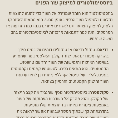
ביוסטימולטורים למיצוק עור הפנים
ביוסטימולטור
הוא חומר שמוזרק אל העור כדי להגיע לתוצאות
נפלאות ולטיפול בעור הרפוי באופן טבעי. הוא מתאים לאזור קו
הלסת, למיצוק הצוואר וגם לאזורים אחרים בגוף כמו הזרועות או
המרפקים. הנה כמה דוגמאות מרכזיות לביוסטימולטורים בהם
נעשה שימוש:
רדיאס
: טיפול רדיאס או טיפולים דומים על בסיס סידן
בהזרקה מעודדים את ייצור הקולגן והאלסטין, מה שמסייע
בשיפור האיכות והגמישות של העור יחד עם טישטוש
הקמטוטים. הוא מתאים בפרט לטשטוש קמטים וקמטוטים
בפנים, להליך של
פיסול אף ללא ניתוח
וכן לחידוש נפח
העור ומיצוק הקמטוטים והרפיון בצוואר.
סקולפטרה
: ביוסטימולטור נוסף שמגביר את קצב הייצור
של הקולגן, והוא מוזרק אל השכבות העמוקות של העור
באמצעות צינורית מיוחדת. התוצאות שלו מופיעות
בהדרגתיות כך שבתוך מספר שבועות אפשר לראות את
העור נעשה מוצק ואלסטי, ולהנות מתוצאה טבעית מאוד.