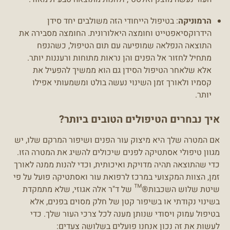
הרמוניקה
: בטיפול הייחודי הזה משולבים יחד סידן
הידרוקסיאפטייט וחומצה היאלורונית. החומצה מסבירה את
התוצאה הנפלאה שמופיעה עם תום הטיפול, כשהנפח
מתחיל לחזור אל הפנים והן נראות מתוחות ורעננות יותר.
אלא שלאחר הטיפול הסידן גם הוא ממשיך להפעיל את
קסמיו ולאורך זמן השינוי נעשה בולט ומשמעותי אפילו
יותר.
איך נבחרים הטיפולים הטובים ביותר?
אם המטרה שלך היא מיצוק עור הפנים ושיפור המרקם שלו, יש
מגוון טיפולי אסתטיקה לפנים שיכולים להשיג את המטרה הזו.
כדי שהתוצאה תהיה מדויקת ואיכותית, וכדי להנות ממנה לאורך
זמן, הצוות המקצועי במרכז לרפואת עור ואסתטיקה פועל על פי
שיטת שלוש השכבות®™ של ד"ר אלה אגוזי, שלא מתמקדת
בשינוי נקודתי או בשיפור קטן של חלק מסוים בפנים, אלא
בטיפול עמוק ויסודי שנותן מענה לכל צרכי העור שלך. כדי
לעשות את זה נכון אנחנו פועלים בשלושה צעדים: