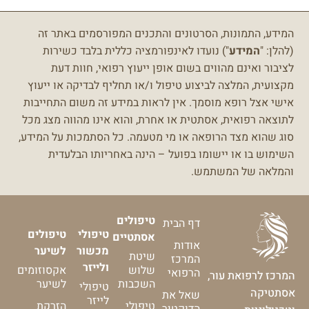
המידע, התמונות, הסרטונים והתכנים המפורסמים באתר זה
(להלן: "
המידע
") נועדו לאינפורמציה כללית בלבד כשירות
לציבור ואינם מהווים בשום אופן ייעוץ רפואי, חוות דעת
מקצועית, המלצה לביצוע טיפול ו/או תחליף לבדיקה או ייעוץ
אישי אצל רופא מוסמך.
אין לראות במידע זה משום התחייבות
לתוצאה רפואית, אסתטית או אחרת, והוא אינו מהווה מצג מכל
סוג שהוא מצד הרופאה או מי מטעמה.
כל הסתמכות על המידע,
השימוש בו או יישומו בפועל – הינה באחריותו הבלעדית
והמלאה של המשתמש.
טיפולים
דף הבית
טיפולי
טיפולים
אסתטיים
אודות
מכשור
לשיער
שיטת
המרכז
ולייזר
שלוש
אקסוזומים
הרפואי
המרכז לרפואת עור,
השכבות
לשיער
טיפולי
אסתטיקה
שאל את
לייזר
טיפולי
הזרקת
הדוקטור