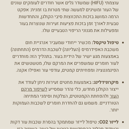
עוצמתי (HIFU) שמשדר גלים אשר חודרים לעומקים שונים
של העור ומשיגים למעשה שתי מטרות בו זמנית: אפקט
הרמה המושג בזכות התכווצות סיבי הקולגן, והתחדשות
טבעית לאורך זמן בזכות פציעות זעירות שנוצרות בעור
ומפעילות את מגנוני הריפוי הטבעיים שלו.
טיפול טיקסל
:
מכשיר ייחודי שמעביר אנרגיית חום
משכבת האפידרמיס (העליונה) לשכבת הדרמיס (התחתונה)
באמצעות מגע ישיר של הידית בעור. בתהליך הזה מוחדרים
לעור חומרים שמשפרים את המרקם שלו, מטשטשים את
הפיגמנטציה ומפחיתים קמטים, עודפי עור ואפילו אקנה.
מיקרונידלינג
:
באמצעות מחטים זעירות ניתן לעודד את
ייצור הקולגן מחדש, כלי נהדר שמסייע
לשיפור מרקם
העור
ולהפחתת הקמטוטים, הצלקות וסימני המתיחה
הטורדניים. משמש גם להחדרת חומרים לשכבות העמוקות
יותר.
לייזר CO2
:
טיפול לייזר שמתמקד בהסרת שכבות עור דקות
ובעידוד תהליך ההתחדשות הטבעי של העור. השיטה הזו