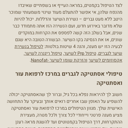
לצד הטיפול בקמטים, במראה העייף או בשפתיים שאיבדו
מהנפח שלהן, אי אפשר להתעלם מעוד שינוי משמעותי שמוכר
היטב ללא מעט גברים – נשירת השיער והדללות. יכול להיות
שלא מדובר באירוע חדש, ועם הנשירה הזו אתה מתמודד כבר
שנים, אבל בשלב הזה קשה לפספס את הקרחות במוקדים
שונים, או את הנסיגה בקו השיער. הבשורה הטובה היא שגם
לבעיה הזו יש מענה, והנה 4 שיטות בולטות:
לטיפול בנשירת
שיער לגברים
,
טיפול Prp לשיער
,
טיפול ריגנרה לשיער
,
אקסוזומים לשיער
והזרקת שומן לשיער -Nanofat
.
טיפולי אסתטיקה לגברים במרכז לרפואת עור
ואסתטיקה
חשוב לך להיראות נפלא בכל גיל, וברור לך שהאסתטיקה יכולה
להשפיע על האופן שבו אחרים רואים אותך ובעיקר על התחושה
האישית שלך. מגוון הטיפולים במרכז לרפואת עור ואסתטיקה
מציע מענה פרטני וייחודי לכל צורך ולכל מטרה, מעצירת
ההתקרחות, דרך הטיפול בקמטוטים ועד להשגת מראה רענן