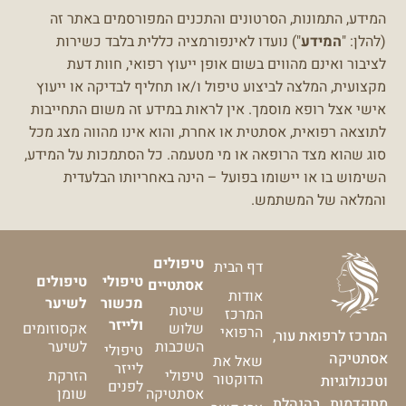
המידע, התמונות, הסרטונים והתכנים המפורסמים באתר זה
(להלן: "
המידע
") נועדו לאינפורמציה כללית בלבד כשירות
לציבור ואינם מהווים בשום אופן ייעוץ רפואי, חוות דעת
מקצועית, המלצה לביצוע טיפול ו/או תחליף לבדיקה או ייעוץ
אישי אצל רופא מוסמך.
אין לראות במידע זה משום התחייבות
לתוצאה רפואית, אסתטית או אחרת, והוא אינו מהווה מצג מכל
סוג שהוא מצד הרופאה או מי מטעמה.
כל הסתמכות על המידע,
השימוש בו או יישומו בפועל – הינה באחריותו הבלעדית
והמלאה של המשתמש.
טיפולים
דף הבית
טיפולי
טיפולים
אסתטיים
אודות
מכשור
לשיער
שיטת
המרכז
ולייזר
שלוש
אקסוזומים
הרפואי
המרכז לרפואת עור,
השכבות
לשיער
טיפולי
אסתטיקה
שאל את
לייזר
טיפולי
הזרקת
הדוקטור
וטכנולוגיות
לפנים
אסתטיקה
שומן
מתקדמות בהנהלת