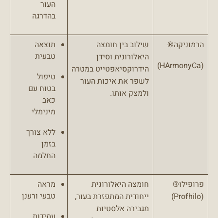
העור
בהדרגה
הרמוניקה®
שילוב בין חומצה
תוצאה
טבעית
היאלורונית וסידן
(HArmonyCa)
הידרוקסיאפטייט במטרה
טיפול
לשפר את איכות העור
בטוח עם
ולמצק אותו.
כאב
מינימלי
ללא צורך
בזמן
החלמה
פרופילו®
חומצה היאלורונית
מראה
טבעי ורענן
(Profhilo)
ייחודית המתפזרת בעור,
מגבירה אלסטיות
עמידות