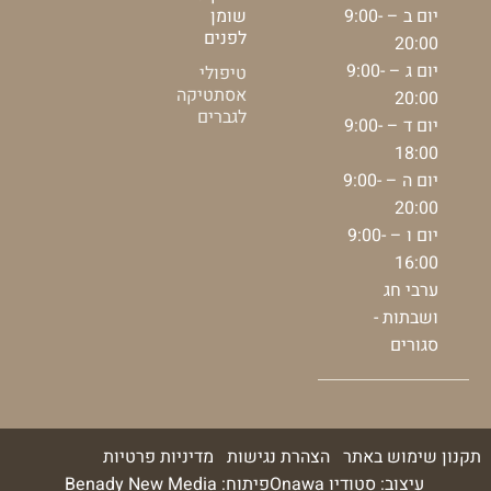
יום ב – 9:00-
שומן
לפנים
20:00
יום ג – 9:00-
טיפולי
אסתטיקה
20:00
לגברים
יום ד – 9:00-
18:00
יום ה – 9:00-
20:00
יום ו – 9:00-
16:00
ערבי חג
ושבתות -
סגורים
תקנון שימוש באתר
הצהרת נגישות
מדיניות פרטיות
עיצוב: סטודיו Onawa
פיתוח: Benady New Media