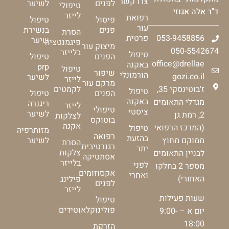
צרו קשר
לפנים
לשיער
טיפולי
ד"ר אלה אגוזי
לייזר
רפואת
פיסול
טיפול
עור
פנים
בנשירת
הסרת
053-9458856
פרטית
שיער
פיגמנטציה
מיצוק עור
050-5542674
בלייזר
טיפול
הפנים
טיפול
office@drellae
באקנה
prp
טיפול
שיפור
הורמונלי
gozi.co.il
לשיער
לייזר
מרקם עור
ז'בוטינסקי 35,
לקמטים
טיפול
הפנים
טיפול
באקנה
מגדלי התאומים
ריגנרה
לייזר
טיפולי
ציסטי
לשיער
2, רמת גן
לצלקות
בוטוקס
אקנה
(המרכז הרפואי
טיפול
מזותרפיה
רפואה
בהזעת
ממוקם מחוץ
לשיער
הסרת
רגנרטיבית
יתר
צלקות
לבניין התאומים
אסתטיקה
בלייזר
לפני
מספר 2 בחלקו
אקסוזומים
ואחרי
האחורי)
פילינג
לפנים
לייזר
שעות פעילות
טיפול
פולינוקלאוטידים
יום א – 9:00-
18:00
הזרקת