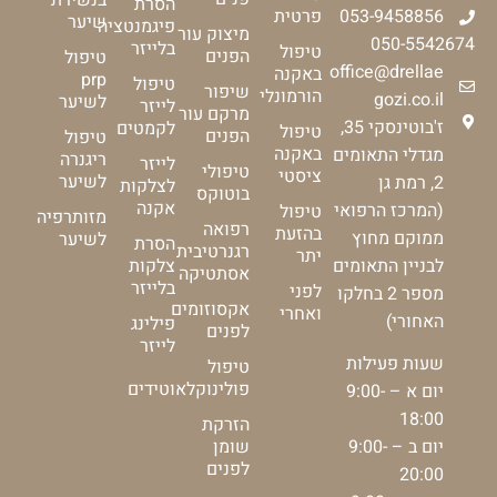
הסרת
053-9458856
פרטית
שיער
פיגמנטציה
מיצוק עור
050-5542674
בלייזר
טיפול
הפנים
טיפול
office@drellae
באקנה
prp
טיפול
שיפור
הורמונלי
gozi.co.il
לשיער
לייזר
מרקם עור
ז'בוטינסקי 35,
לקמטים
טיפול
הפנים
טיפול
באקנה
מגדלי התאומים
ריגנרה
לייזר
טיפולי
ציסטי
לשיער
2, רמת גן
לצלקות
בוטוקס
אקנה
(המרכז הרפואי
טיפול
מזותרפיה
רפואה
בהזעת
ממוקם מחוץ
לשיער
הסרת
רגנרטיבית
יתר
צלקות
לבניין התאומים
אסתטיקה
בלייזר
לפני
מספר 2 בחלקו
אקסוזומים
ואחרי
האחורי)
פילינג
לפנים
לייזר
שעות פעילות
טיפול
פולינוקלאוטידים
יום א – 9:00-
18:00
הזרקת
יום ב – 9:00-
שומן
לפנים
20:00