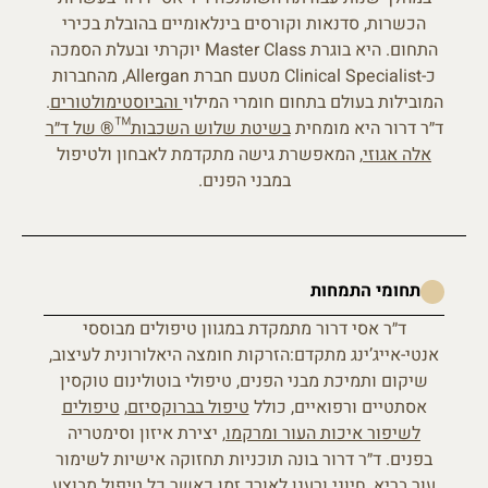
הכשרות, סדנאות וקורסים בינלאומיים בהובלת בכירי
התחום. היא בוגרת Master Class יוקרתי ובעלת הסמכה
כ-Clinical Specialist מטעם חברת Allergan, מהחברות
המובילות בעולם בתחום חומרי המילוי
והביוסטימולטורים
.
ד״ר דרור היא מומחית
בשיטת שלוש השכבות™® של ד״ר
אלה אגוזי
, המאפשרת גישה מתקדמת לאבחון ולטיפול
במבני הפנים.
תחומי התמחות
ד״ר אסי דרור מתמקדת במגוון טיפולים מבוססי
אנטי-אייג’ינג מתקדם:הזרקות חומצה היאלורונית לעיצוב,
שיקום ותמיכת מבני הפנים, טיפולי בוטולינום טוקסין
אסתטיים ורפואיים, כולל
טיפול בברוקסיזם
,
טיפולים
לשיפור איכות העור ומרקמו
, יצירת איזון וסימטריה
בפנים. ד״ר דרור בונה תוכניות תחזוקה אישיות לשימור
עור בריא, חיוני ורענן לאורך זמן כאשר כל טיפול מבוצע