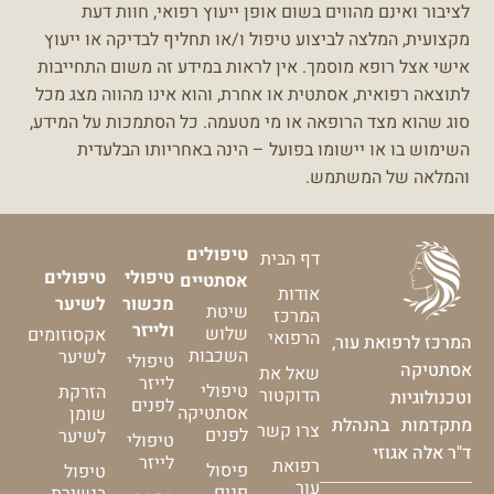
לציבור ואינם מהווים בשום אופן ייעוץ רפואי, חוות דעת
מקצועית, המלצה לביצוע טיפול ו/או תחליף לבדיקה או ייעוץ
אישי אצל רופא מוסמך.
אין לראות במידע זה משום התחייבות
לתוצאה רפואית, אסתטית או אחרת, והוא אינו מהווה מצג מכל
סוג שהוא מצד הרופאה או מי מטעמה.
כל הסתמכות על המידע,
השימוש בו או יישומו בפועל – הינה באחריותו הבלעדית
והמלאה של המשתמש.
טיפולים
דף הבית
טיפולי
טיפולים
אסתטיים
אודות
מכשור
לשיער
שיטת
המרכז
ולייזר
שלוש
אקסוזומים
הרפואי
המרכז לרפואת עור,
השכבות
לשיער
טיפולי
אסתטיקה
שאל את
לייזר
טיפולי
הזרקת
הדוקטור
וטכנולוגיות
לפנים
אסתטיקה
שומן
מתקדמות בהנהלת
צרו קשר
לפנים
לשיער
טיפולי
ד"ר אלה אגוזי
לייזר
רפואת
פיסול
טיפול
עור
פנים
בנשירת