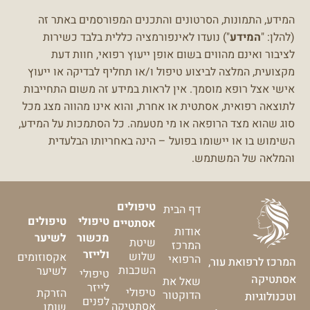
המידע, התמונות, הסרטונים והתכנים המפורסמים באתר זה
(להלן: "
המידע
") נועדו לאינפורמציה כללית בלבד כשירות
לציבור ואינם מהווים בשום אופן ייעוץ רפואי, חוות דעת
מקצועית, המלצה לביצוע טיפול ו/או תחליף לבדיקה או ייעוץ
אישי אצל רופא מוסמך.
אין לראות במידע זה משום התחייבות
לתוצאה רפואית, אסתטית או אחרת, והוא אינו מהווה מצג מכל
סוג שהוא מצד הרופאה או מי מטעמה.
כל הסתמכות על המידע,
השימוש בו או יישומו בפועל – הינה באחריותו הבלעדית
והמלאה של המשתמש.
טיפולים
דף הבית
טיפולי
טיפולים
אסתטיים
אודות
מכשור
לשיער
שיטת
המרכז
ולייזר
שלוש
אקסוזומים
הרפואי
המרכז לרפואת עור,
השכבות
לשיער
טיפולי
אסתטיקה
שאל את
לייזר
טיפולי
הזרקת
הדוקטור
וטכנולוגיות
לפנים
אסתטיקה
שומן