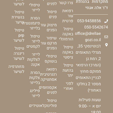
מתקדמות בהנהלת
צרו קשר
לפנים
לשיער
טיפולי
ד"ר אלה אגוזי
לייזר
רפואת
פיסול
טיפול
עור
פנים
בנשירת
הסרת
053-9458856
פרטית
שיער
פיגמנטציה
מיצוק עור
050-5542674
בלייזר
טיפול
הפנים
טיפול
office@drellae
באקנה
prp
טיפול
שיפור
הורמונלי
gozi.co.il
לשיער
לייזר
מרקם עור
ז'בוטינסקי 35,
לקמטים
טיפול
הפנים
טיפול
באקנה
מגדלי התאומים
ריגנרה
לייזר
טיפולי
ציסטי
לשיער
2, רמת גן
לצלקות
בוטוקס
אקנה
(המרכז הרפואי
טיפול
מזותרפיה
רפואה
בהזעת
ממוקם מחוץ
לשיער
הסרת
רגנרטיבית
יתר
צלקות
לבניין התאומים
אסתטיקה
בלייזר
לפני
מספר 2 בחלקו
אקסוזומים
ואחרי
האחורי)
פילינג
לפנים
לייזר
שעות פעילות
טיפול
פולינוקלאוטידים
יום א – 9:00-
18:00