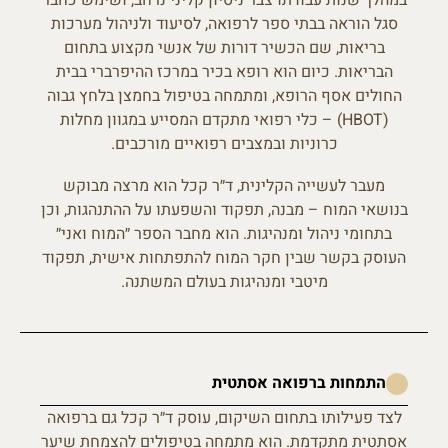
במהלך שנות עבודתו צבר ניסיון קליני נרחב, ושימש כחבר
סגל הוראה בבתי ספר לרפואה, לסיעוד ולניהול מערכות
בריאות, שם הכשיר דורות של אנשי מקצוע בתחום
הבריאות. כיום הוא רופא בכיר במרכז ההיפרברי בבית
החולים אסף הרופא, ומתמחה בטיפול בחמצן בלחץ גבוה
(HBOT) – כלי רפואי מתקדם המסייע במגוון מחלות
כרוניות ובמצבים רפואיים מורכבים.
מעבר לעשייה הקלינית, ד״ר קכל הוא מרצה מבוקש
בנושאי המוח – מבנה, תפקוד והשפעתו על ההתנהגות, וכן
בתחומי ניהול ומנהיגות. הוא מחבר הספר ״המוח ואני״
העוסק בקשר שבין חקר המוח להתפתחות אישית, תפקוד
מיטבי ומנהיגות בעולם המשתנה.
התמחות ברפואה אסתטית
לצד פעילותו בתחום השיקום, עוסק ד״ר קכל גם ברפואה
אסתטית מתקדמת. הוא מתמחה
בטיפולים להצמחת שיער