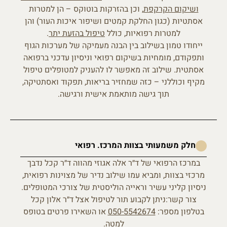
ושיקום הקרקפת
, וכן בהזרקות בוטוקס – הן למטרות
אסתטיות (כגון החלקת קמטים ושיפור איכות העור) והן
למטרות רפואיות, כולל
טיפול בהזעת יתר
.
ייחודו טמון בשילוב בין הבנה מעמיקה של מערכות הגוף
ותפקודם, מומחיות בשיקום רפואי וניסיון עדכני ברפואה
אסתטית. שילוב זה מאפשר לו להעניק למטופלים טיפול
מקיף וכוללני – כזה שמחזיר בריאות, תפקוד ואסתטיקה,
תוך גישה מותאמת אישית ורגישה.
חלק משמעותי בצוות המרכז. רפואי
במרכז הרפואי של ד״ר אלה אגוזי מהווה ד״ר קכל נדבך
מרכזי בצוות, ומביא עמו שילוב נדיר של מצוינות רפואית,
ניסיון קליני עשיר וראייה הוליסטית של צורכי המטופלים.
צור קשר:ניתן לקבוע תור לטיפול אצל ד״ר אלון קכל
בטלפון מספר:
050-5542674
או השאירו פרטים בטופס
למטה.