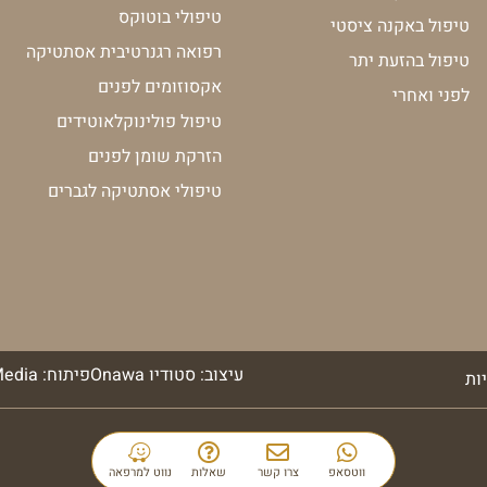
טיפולי בוטוקס
טיפול באקנה ציסטי
רפואה רגנרטיבית אסתטיקה
טיפול בהזעת יתר
אקסוזומים לפנים
לפני ואחרי
טיפול פולינוקלאוטידים
הזרקת שומן לפנים
טיפולי אסתטיקה לגברים
עיצוב: סטודיו Onawa
פיתוח: Benady New Media
ות
ווטסאפ
צרו קשר
שאלות
נווט למרפאה