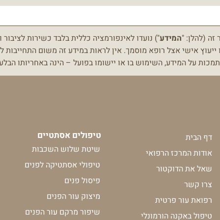
ה (להלן: "
המידע
") נועדו לאינפורמציה כללית בלבד כשירות לציבור ו
 ייעוץ אישי אצל רופא מוסמך.
אין לראות במידע זה משום התחייבות לת
מכות על המידע, השימוש בו או יישומו בפועל – הינה באחריותו הב
טיפולים אסתטיים
דף הבית
שיטת שלוש השכבות
אודות המרכז הרפואי
טיפולי אסתטיקה לפנים
שאל את הדוקטור
פיסול פנים
צרו קשר
מיצוק עור הפנים
רפואת עור פרטית
שיפור מרקם עור הפנים
טיפול באקנה הורמונלי