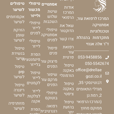
טיפולי
טיפולים
אסתטיים
אודות
מכשור
לשיער
שיטת
המרכז
ולייזר
שלוש
אקסוזומים
הרפואי
המרכז לרפואת עור,
השכבות
לשיער
טיפולי
אסתטיקה
שאל את
לייזר
טיפולי
הזרקת
הדוקטור
וטכנולוגיות
לפנים
אסתטיקה
שומן
מתקדמות בהנהלת
צרו קשר
לפנים
לשיער
טיפולי
ד"ר אלה אגוזי
לייזר
רפואת
פיסול
טיפול
עור
פנים
בנשירת
הסרת
053-9458856
פרטית
שיער
פיגמנטציה
מיצוק עור
050-5542674
בלייזר
טיפול
הפנים
טיפול
office@drellae
באקנה
prp
טיפול
שיפור
הורמונלי
gozi.co.il
לשיער
לייזר
מרקם עור
ז'בוטינסקי 35,
לקמטים
טיפול
הפנים
טיפול
באקנה
מגדלי התאומים
ריגנרה
לייזר
טיפולי
ציסטי
לשיער
2, רמת גן
לצלקות
בוטוקס
אקנה
(המרכז הרפואי
טיפול
מזותרפיה
רפואה
בהזעת
ממוקם מחוץ
לשיער
הסרת
רגנרטיבית
יתר