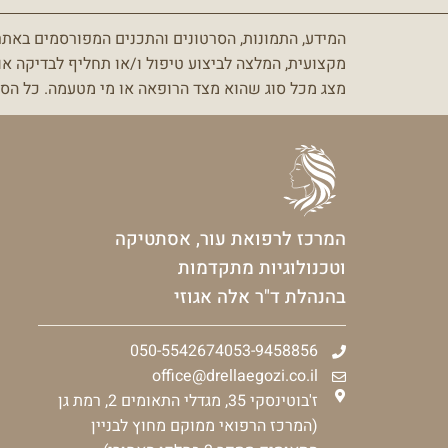
המידע, התמונות, הסרטונים והתכנים המפורסמים באתר ז
מקצועית, המלצה לביצוע טיפול ו/או תחליף לבדיקה או
מצג מכל סוג שהוא מצד הרופאה או מי מטעמה.
כל הסת
המרכז לרפואת עור, אסתטיקה
וטכנולוגיות מתקדמות
בהנהלת ד"ר אלה אגוזי
050-5542674
053-9458856
office@drellaegozi.co.il
ז'בוטינסקי 35, מגדלי התאומים 2, רמת גן
(המרכז הרפואי ממוקם מחוץ לבניין