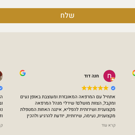
שלח
חנה דוד
אתחיל עם המרפאה המאובזרת ומעוצבת באופן נעים
הק
ומקבל, הצוות מושלם! שירלי מנהל המרפאה
וב
מקצוענית ושירותית להפליא, אינגה האחות המטפלת
נע
מקצוענית, נעימה, שירותית, יודעת להרגיע ולהכין
וד
לקראת הטיפולים ודר' אגוזי- אלופת העולם!! החוויה
יש
קרא עוד
קר
הנעימה מתחילה עם הכניסה למרפאה וממשיכה עד
מש
לקבלת תוצאות מדהימות לטיפולים. המרפאה של