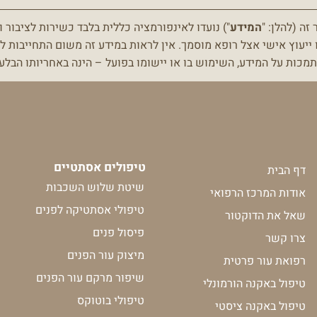
דר' אגוזי- זה בית
ה (להלן: "
המידע
") נועדו לאינפורמציה כללית בלבד כשירות לציבור ו
 ייעוץ אישי אצל רופא מוסמך.
אין לראות במידע זה משום התחייבות לת
מכות על המידע, השימוש בו או יישומו בפועל – הינה באחריותו הב
טיפולים אסתטיים
דף הבית
שיטת שלוש השכבות
אודות המרכז הרפואי
טיפולי אסתטיקה לפנים
שאל את הדוקטור
פיסול פנים
צרו קשר
מיצוק עור הפנים
רפואת עור פרטית
שיפור מרקם עור הפנים
טיפול באקנה הורמונלי
טיפולי בוטוקס
טיפול באקנה ציסטי