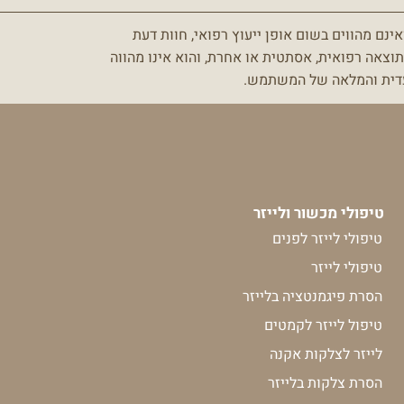
קצרה היריעה
אינם מהווים בשום אופן ייעוץ רפואי, חוות דעת
אגוזי.
אני ממליצה מ
וצאה רפואית, אסתטית או אחרת, והוא אינו מהווה
תזכו ליחס חם
לעדית והמלאה של המשתמש.
הנהדר
לה את המכשור
האסתטיקה וכש
מומלץ בחום!!!
בברכה דגנית
טיפולי מכשור ולייזר
טיפולי לייזר לפנים
טיפולי לייזר
הסרת פיגמנטציה בלייזר
טיפול לייזר לקמטים
לייזר לצלקות אקנה
הסרת צלקות בלייזר