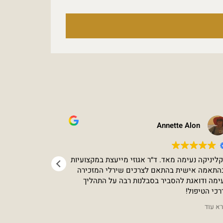
Annette Alon
דגני
ליניקה נעימה מאד. ד״ר אגוזי מייעצת במקצועיות
הגעתי לקלינ
התאמה אישית בהתאם לצרכים שירלי המזכירה
שלא ראיתי תק
ימה ודואגת להסביר בסבלנות רבה על התהליך
וקורנת. שאלת
רכי הטיפול!
אחת - אלה אג
 תחושה של אמינות משולבת במקצועיות והעניין
לא מבוטל בקל
א עוד
קרא עוד
תקף בתוצאות!
וכמובן שגם א
שהגיעו גם הן לטיפול אצל דוקטור אלה אגוזי.