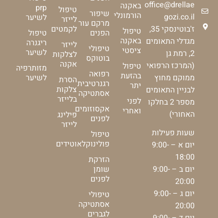
office@drellae
באקנה
prp
טיפול
שיפור
הורמונלי
gozi.co.il
לשיער
לייזר
מרקם עור
ז'בוטינסקי 35,
לקמטים
טיפול
הפנים
טיפול
באקנה
מגדלי התאומים
ריגנרה
לייזר
טיפולי
ציסטי
לשיער
2, רמת גן
לצלקות
בוטוקס
אקנה
(המרכז הרפואי
טיפול
מזותרפיה
רפואה
בהזעת
ממוקם מחוץ
לשיער
הסרת
רגנרטיבית
יתר
צלקות
לבניין התאומים
אסתטיקה
בלייזר
לפני
מספר 2 בחלקו
אקסוזומים
ואחרי
האחורי)
פילינג
לפנים
לייזר
שעות פעילות
טיפול
פולינוקלאוטידים
יום א – 9:00-
18:00
הזרקת
יום ב – 9:00-
שומן
לפנים
20:00
יום ג – 9:00-
טיפולי
אסתטיקה
20:00
לגברים
יום ד – 9:00-