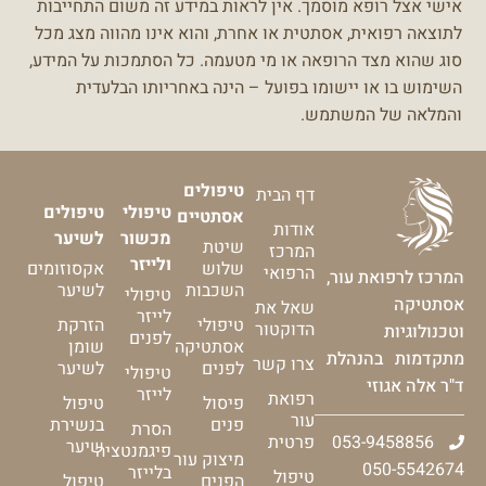
אישי אצל רופא מוסמך.
אין לראות במידע זה משום התחייבות
לתוצאה רפואית, אסתטית או אחרת, והוא אינו מהווה מצג מכל
סוג שהוא מצד הרופאה או מי מטעמה.
כל הסתמכות על המידע,
השימוש בו או יישומו בפועל – הינה באחריותו הבלעדית
והמלאה של המשתמש.
טיפולים
דף הבית
טיפולי
טיפולים
אסתטיים
אודות
מכשור
לשיער
שיטת
המרכז
ולייזר
שלוש
אקסוזומים
הרפואי
המרכז לרפואת עור,
השכבות
לשיער
טיפולי
אסתטיקה
שאל את
לייזר
טיפולי
הזרקת
הדוקטור
וטכנולוגיות
לפנים
אסתטיקה
שומן
מתקדמות בהנהלת
צרו קשר
לפנים
לשיער
טיפולי
ד"ר אלה אגוזי
לייזר
רפואת
פיסול
טיפול
עור
פנים
בנשירת
הסרת
053-9458856
פרטית
שיער
פיגמנטציה
מיצוק עור
050-5542674
בלייזר
טיפול
הפנים
טיפול