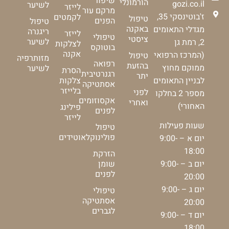
שיפור
הורמונלי
gozi.co.il
לשיער
לייזר
מרקם עור
ז'בוטינסקי 35,
לקמטים
טיפול
הפנים
טיפול
באקנה
מגדלי התאומים
ריגנרה
לייזר
טיפולי
ציסטי
לשיער
2, רמת גן
לצלקות
בוטוקס
אקנה
(המרכז הרפואי
טיפול
מזותרפיה
רפואה
בהזעת
ממוקם מחוץ
לשיער
הסרת
רגנרטיבית
יתר
צלקות
לבניין התאומים
אסתטיקה
בלייזר
לפני
מספר 2 בחלקו
אקסוזומים
ואחרי
האחורי)
פילינג
לפנים
לייזר
שעות פעילות
טיפול
פולינוקלאוטידים
יום א – 9:00-
18:00
הזרקת
יום ב – 9:00-
שומן
לפנים
20:00
יום ג – 9:00-
טיפולי
אסתטיקה
20:00
לגברים
יום ד – 9:00-
18:00