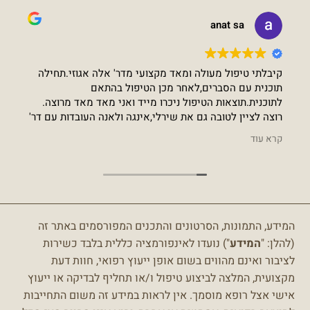
anat sa
קיבלתי טיפול מעולה ומאד מקצועי מדר' אלה אגוזי.תחילה
תוכנית עם הסברים,לאחר מכן הטיפול בהתאם
לתוכנית.תוצאות הטיפול ניכרו מייד ואני מאד מאד מרוצה.
רוצה לציין לטובה גם את שירלי,אינגה ולאנה העובדות עם דר'
אלה אגוזי. שירותיות,נעימות ומסבירות פנים.
קרא עוד
המידע, התמונות, הסרטונים והתכנים המפורסמים באתר זה
(להלן: "
המידע
") נועדו לאינפורמציה כללית בלבד כשירות
לציבור ואינם מהווים בשום אופן ייעוץ רפואי, חוות דעת
מקצועית, המלצה לביצוע טיפול ו/או תחליף לבדיקה או ייעוץ
אישי אצל רופא מוסמך.
אין לראות במידע זה משום התחייבות