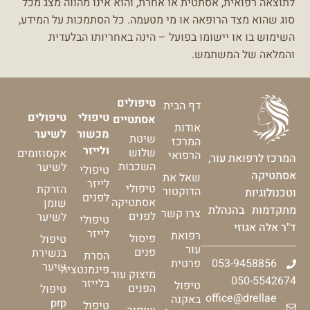
לתוצאה רפואית, אסתטית או אחרת, והוא אינו מהווה מצג מכל
סוג שהוא מצד הרופאה או מי מטעמה.
כל הסתמכות על המידע,
השימוש בו או יישומו בפועל – הינה באחריותו הבלעדית
והמלאה של המשתמש.
טיפולים
דף הבית
טיפולי
טיפולים
אסתטיים
אודות
מכשור
לשיער
שיטת
המרכז
ולייזר
שלוש
אקסוזומים
הרפואי
המרכז לרפואת עור,
השכבות
לשיער
טיפולי
אסתטיקה
שאל את
לייזר
טיפולי
הזרקת
הדוקטור
וטכנולוגיות
לפנים
אסתטיקה
שומן
מתקדמות בהנהלת
צרו קשר
לפנים
לשיער
טיפולי
ד"ר אלה אגוזי
לייזר
רפואת
פיסול
טיפול
עור
פנים
בנשירת
הסרת
053-9458856
פרטית
שיער
פיגמנטציה
מיצוק עור
050-5542674
בלייזר
טיפול
הפנים
טיפול
office@drellae
באקנה
prp
טיפול