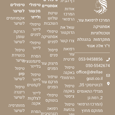
דף הבית
טיפולי
טיפולים
אסתטיים
אודות
מכשור
לשיער
שיטת
המרכז
ולייזר
שלוש
אקסוזומים
הרפואי
המרכז לרפואת עור,
השכבות
לשיער
טיפולי
אסתטיקה
שאל את
לייזר
טיפולי
הזרקת
הדוקטור
וטכנולוגיות
לפנים
אסתטיקה
שומן
מתקדמות בהנהלת
צרו קשר
לפנים
לשיער
טיפולי
ד"ר אלה אגוזי
לייזר
רפואת
פיסול
טיפול
עור
פנים
בנשירת
הסרת
053-9458856
פרטית
שיער
פיגמנטציה
מיצוק עור
050-5542674
בלייזר
טיפול
הפנים
טיפול
office@drellae
באקנה
prp
טיפול
שיפור
הורמונלי
gozi.co.il
לשיער
לייזר
מרקם עור
ז'בוטינסקי 35,
לקמטים
טיפול
הפנים
טיפול
באקנה
מגדלי התאומים
ריגנרה
לייזר
טיפולי
ציסטי
לשיער
2, רמת גן
לצלקות
בוטוקס
אקנה
(המרכז הרפואי
טיפול
מזותרפיה
רפואה
בהזעת
ממוקם מחוץ
לשיער
הסרת
רגנרטיבית
יתר