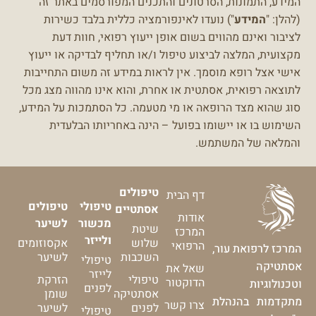
המידע, התמונות, הסרטונים והתכנים המפורסמים באתר זה
(להלן: "
המידע
") נועדו לאינפורמציה כללית בלבד כשירות
לציבור ואינם מהווים בשום אופן ייעוץ רפואי, חוות דעת
מקצועית, המלצה לביצוע טיפול ו/או תחליף לבדיקה או ייעוץ
אישי אצל רופא מוסמך.
אין לראות במידע זה משום התחייבות
לתוצאה רפואית, אסתטית או אחרת, והוא אינו מהווה מצג מכל
סוג שהוא מצד הרופאה או מי מטעמה.
כל הסתמכות על המידע,
השימוש בו או יישומו בפועל – הינה באחריותו הבלעדית
והמלאה של המשתמש.
טיפולים
דף הבית
טיפולי
טיפולים
אסתטיים
אודות
מכשור
לשיער
שיטת
המרכז
ולייזר
שלוש
אקסוזומים
הרפואי
המרכז לרפואת עור,
השכבות
לשיער
טיפולי
אסתטיקה
שאל את
לייזר
טיפולי
הזרקת
הדוקטור
וטכנולוגיות
לפנים
אסתטיקה
שומן
מתקדמות בהנהלת
צרו קשר
לפנים
לשיער
טיפולי