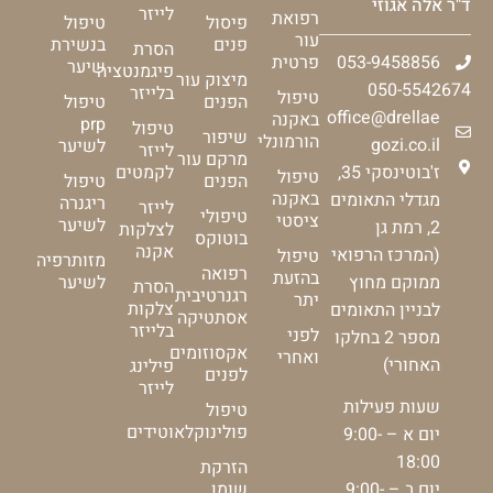
ד"ר אלה אגוזי
לייזר
רפואת
פיסול
טיפול
עור
פנים
בנשירת
הסרת
053-9458856
פרטית
שיער
פיגמנטציה
מיצוק עור
050-5542674
בלייזר
טיפול
הפנים
טיפול
office@drellae
באקנה
prp
טיפול
שיפור
הורמונלי
gozi.co.il
לשיער
לייזר
מרקם עור
ז'בוטינסקי 35,
לקמטים
טיפול
הפנים
טיפול
באקנה
מגדלי התאומים
ריגנרה
לייזר
טיפולי
ציסטי
לשיער
2, רמת גן
לצלקות
בוטוקס
אקנה
(המרכז הרפואי
טיפול
מזותרפיה
רפואה
בהזעת
ממוקם מחוץ
לשיער
הסרת
רגנרטיבית
יתר
צלקות
לבניין התאומים
אסתטיקה
בלייזר
לפני
מספר 2 בחלקו
אקסוזומים
ואחרי
האחורי)
פילינג
לפנים
לייזר
שעות פעילות
טיפול
פולינוקלאוטידים
יום א – 9:00-
18:00
הזרקת
יום ב – 9:00-
שומן