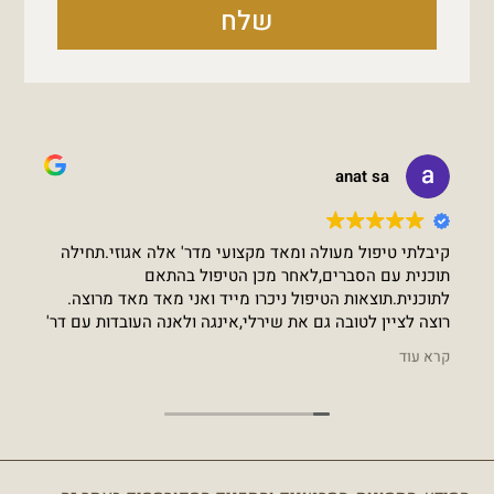
שלח
anat sa
קיבלתי טיפול מעולה ומאד מקצועי מדר' אלה אגוזי.תחילה
את
תוכנית עם הסברים,לאחר מכן הטיפול בהתאם
לתוכנית.תוצאות הטיפול ניכרו מייד ואני מאד מאד מרוצה.
לה
רוצה לציין לטובה גם את שירלי,אינגה ולאנה העובדות עם דר'
יו
אלה אגוזי. שירותיות,נעימות ומסבירות פנים.
קרא עוד
קר
ומ
של