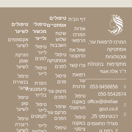
טיפולים
דף הבית
טיפולי
טיפולים
אסתטיים
אודות
מכשור
לשיער
שיטת
המרכז
ולייזר
שלוש
אקסוזומים
הרפואי
המרכז לרפואת עור,
השכבות
לשיער
טיפולי
אסתטיקה
שאל את
לייזר
טיפולי
הזרקת
הדוקטור
וטכנולוגיות
לפנים
אסתטיקה
שומן
מתקדמות בהנהלת
צרו קשר
לפנים
לשיער
טיפולי
ד"ר אלה אגוזי
לייזר
רפואת
פיסול
טיפול
עור
פנים
בנשירת
הסרת
פרטית
053-9458856
שיער
פיגמנטציה
מיצוק עור
050-5542674
בלייזר
טיפול
הפנים
טיפול
office@drellae
באקנה
prp
טיפול
שיפור
הורמונלי
gozi.co.il
לשיער
לייזר
מרקם עור
לקמטים
ז'בוטינסקי 35,
טיפול
הפנים
טיפול
באקנה
מגדלי התאומים
ריגנרה
לייזר
טיפולי
ציסטי
לשיער
2, רמת גן
לצלקות