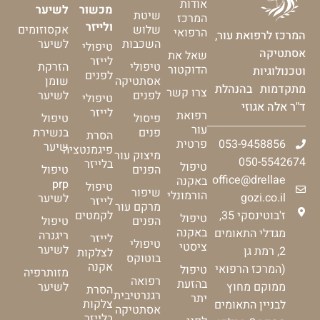
אודות
מכשור
לשיער
שיטת
המרכז
ולייזר
שלוש
אקסוזומים
הרפואי
המרכז לרפואת עור,
השכבות
לשיער
טיפולי
אסתטיקה
שאל את
לייזר
טיפולי
הזרקת
הדוקטור
וטכנולוגיות
לפנים
אסתטיקה
שומן
מתקדמות בהנהלת
צרו קשר
לפנים
לשיער
טיפולי
ד"ר אלה אגוזי
לייזר
רפואת
פיסול
טיפול
עור
פנים
בנשירת
הסרת
053-9458856
פרטית
שיער
פיגמנטציה
מיצוק עור
050-5542674
בלייזר
טיפול
הפנים
טיפול
office@drellae
באקנה
prp
טיפול
שיפור
הורמונלי
gozi.co.il
לשיער
לייזר
מרקם עור
ז'בוטינסקי 35,
לקמטים
טיפול
הפנים
טיפול
באקנה
מגדלי התאומים
ריגנרה
לייזר
טיפולי
ציסטי
לשיער
2, רמת גן
לצלקות
בוטוקס
אקנה
(המרכז הרפואי
טיפול
מזותרפיה
רפואה
בהזעת
ממוקם מחוץ
לשיער
הסרת
רגנרטיבית
יתר
צלקות
לבניין התאומים
אסתטיקה
בלייזר