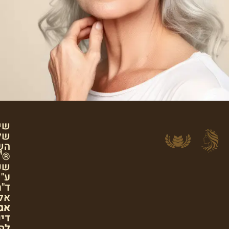
שיטת
שלוש
השכבות
®™
שפותחה
ע"י
ד"ר
אלה
אגוזי
אסטרטגיה
דינמית
להתחדשות