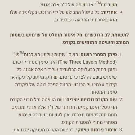
השכבות™" או בשמה של ד"ר אלה אגוזי.
אחריות
: כל טיפול המבוצע על ידי הרוכש בקליניקה שלו
הוא באחריותו המלאה והבלעדית.
לתשומת לב הרוכשים, חל איסור מוחלט על שימוש בשמות
המותג והשיטה המופיעים בקורס:
סימן מסחרי רשום
: השם "שיטת שלוש השכבות™®"
(The Three Layers Method) הינו סימן מסחרי רשום
ומוגן כחוק בבעלותה הבלעדית של ד"ר אלה אגוזי. כל
שימוש בשם זה לצרכי פרסום, שיווק, מיתוג קליניקה או
קידום עצמי של הרוכש מהווה הפרה בוטה של פקודת
סימני המסחר.
שם הקורס וזכויות יוצרים
: שם השיטה וכל תכני הקורס
הדיגיטלי הינם קניינה הרוחני של ד"ר אלה אגוזי ומוגנים
תחת חוק זכויות יוצרים. אין לעשות בשם זה שימוש
מסחרי מחוץ למסגרת הקורס.
איסור פרסום שיווקי
: רכישת הקורס מעניקה לכם את