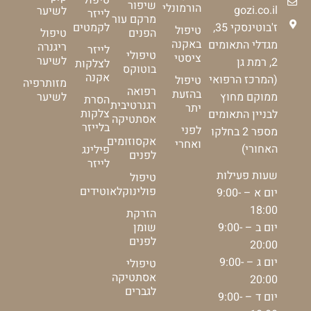
טיפול
שיפור
הורמונלי
gozi.co.il
לשיער
לייזר
מרקם עור
ז'בוטינסקי 35,
לקמטים
טיפול
הפנים
טיפול
באקנה
מגדלי התאומים
ריגנרה
לייזר
טיפולי
ציסטי
לשיער
2, רמת גן
לצלקות
בוטוקס
אקנה
(המרכז הרפואי
טיפול
מזותרפיה
רפואה
בהזעת
ממוקם מחוץ
לשיער
הסרת
רגנרטיבית
יתר
צלקות
לבניין התאומים
אסתטיקה
בלייזר
לפני
מספר 2 בחלקו
אקסוזומים
ואחרי
האחורי)
פילינג
לפנים
לייזר
שעות פעילות
טיפול
פולינוקלאוטידים
יום א – 9:00-
18:00
הזרקת
יום ב – 9:00-
שומן
לפנים
20:00
יום ג – 9:00-
טיפולי
אסתטיקה
20:00
לגברים
יום ד – 9:00-