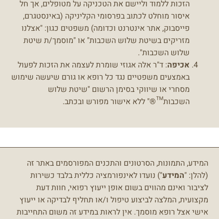
הזכות ללמוד וליישם את הטכניקה על מטופלים, אך חל
איסור מוחלט לכתוב בפרסומי הקליניקה (באינסטגרם,
פייסבוק, אתר אינטרנט וכדומה) משפטים כגון: "אצלנו
מזריקים בשיטת שלוש השכבות" או "מוסמך/ת שיטת
שלוש השכבות".
אכיפה
: ד"ר אלה אגוזי שומרת לעצמה את הזכות לפעול
באמצעים משפטיים נגד כל רופא או גורם שיעשה שימוש
מסחרי או שיווקי בסימן הרשום "שיטת שלוש
השכבות™®" ללא אישור מפורש ובכתב.
המידע, התמונות, הסרטונים והתכנים המפורסמים באתר זה
(להלן: "
המידע
") נועדו לאינפורמציה כללית בלבד כשירות
לציבור ואינם מהווים בשום אופן ייעוץ רפואי, חוות דעת
מקצועית, המלצה לביצוע טיפול ו/או תחליף לבדיקה או ייעוץ
אישי אצל רופא מוסמך.
אין לראות במידע זה משום התחייבות