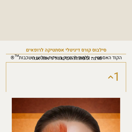
סילבוס קורס דיגיטלי אסתטיקה לרופאים
הקוד האסתטי – ללמוד להזריק בשיטת שלוש השכבות™®
מרצה ומפתחת השיטה: ד"ר אלה אגוזי
1