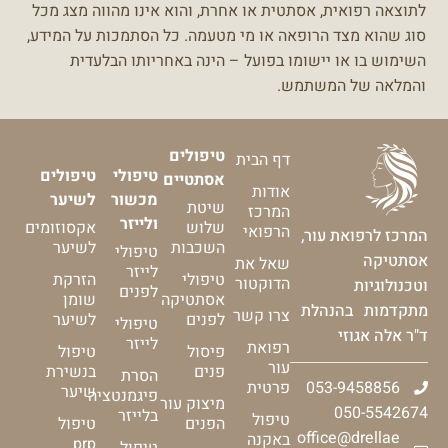
לתוצאה רפואית, אסתטית או אחרת, והוא אינו מהווה מצג מכל
סוג שהוא מצד הרופאה או מי מטעמה.
כל הסתמכות על המידע,
השימוש בו או יישומו בפועל – הינה באחריותו הבלעדית
והמלאה של המשתמש.
טיפולים
דף הבית
טיפולי
טיפולים
אסתטיים
אודות
מכשור
לשיער
שיטת
המרכז
ולייזר
שלוש
אקסוזומים
הרפואי
המרכז לרפואת עור,
השכבות
לשיער
טיפולי
אסתטיקה
שאל את
לייזר
טיפולי
הזרקת
הדוקטור
וטכנולוגיות
לפנים
אסתטיקה
שומן
מתקדמות בהנהלת
צרו קשר
לפנים
לשיער
טיפולי
ד"ר אלה אגוזי
לייזר
רפואת
פיסול
טיפול
עור
פנים
בנשירת
הסרת
053-9458856
פרטית
שיער
פיגמנטציה
מיצוק עור
050-5542674
בלייזר
טיפול
הפנים
טיפול
office@drellae
באקנה
prp