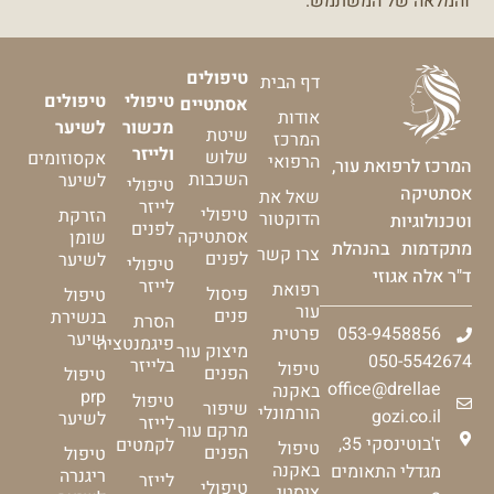
והמלאה של המשתמש.
טיפולים
דף הבית
טיפולי
טיפולים
אסתטיים
אודות
מכשור
לשיער
שיטת
המרכז
ולייזר
שלוש
אקסוזומים
הרפואי
המרכז לרפואת עור,
השכבות
לשיער
טיפולי
אסתטיקה
שאל את
לייזר
טיפולי
הזרקת
הדוקטור
וטכנולוגיות
לפנים
אסתטיקה
שומן
מתקדמות בהנהלת
צרו קשר
לפנים
לשיער
טיפולי
ד"ר אלה אגוזי
לייזר
רפואת
פיסול
טיפול
עור
פנים
בנשירת
הסרת
053-9458856
פרטית
שיער
פיגמנטציה
מיצוק עור
050-5542674
בלייזר
טיפול
הפנים
טיפול
office@drellae
באקנה
prp
טיפול
שיפור
הורמונלי
gozi.co.il
לשיער
לייזר
מרקם עור
ז'בוטינסקי 35,
לקמטים
טיפול
הפנים
טיפול
באקנה
מגדלי התאומים
ריגנרה
לייזר
טיפולי
ציסטי