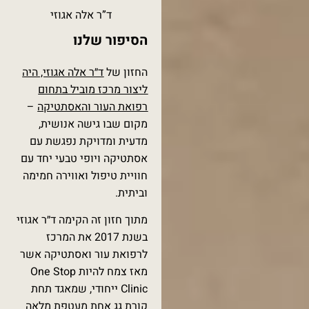
ד”ר אלה אגוזי
הסיפור שלנו
החזון של
ד״ר אלה אגוזי, היה
ליצור מרכז מוביל בתחום
רפואת העור והאסתטיקה
–
מקום שבו גישה אנושית,
מדעית ומדויקת נפגשת עם
אסתטיקה ויופי טבעי יחד עם
חוויית טיפול ואווירה חמימה
וביתית.
מתוך חזון זה הקימה ד״ר אגוזי
בשנת 2017 את המרכז
לרפואת עור ואסתטיקה אשר
מאז צמח להיות One Stop
Clinic ייחודי, שמאגד תחת
קורת גג אחת מעטפת מלאה