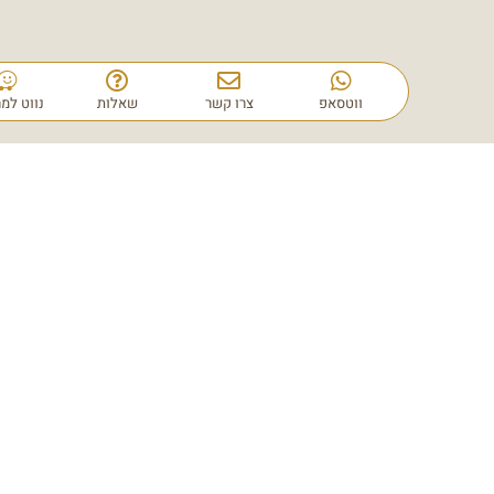
ווטסאפ
צרו קשר
שאלות
נווט למרפאה
רפואת עור
אקנה, רוזאציה, מחלות דלקתיות, כולל שימוש
באולטרסאונד לאבחון מדויק.